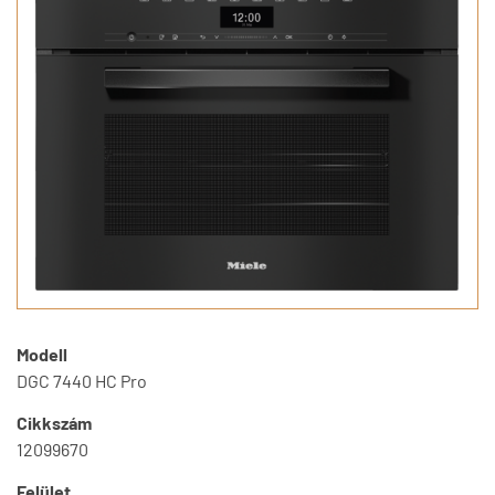
Modell
DGC 7440 HC Pro
Cikkszám
12099670
Felület