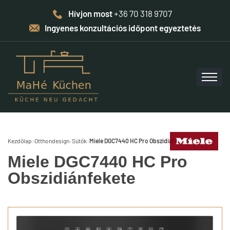
Hívjon most
+36 70 318 9707
Ingyenes konzultációs időpont egyeztetés
Kezdőlap
›
Otthondesign
›
Sütők
›
Miele DGC7440 HC Pro Obszidiánfekete
Miele DGC7440 HC Pro
Obszidiánfekete