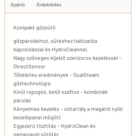
Gyártó
Érdeklődés
Kompakt gőzsütő
gőzpároláshoz, sütéshez hálózatba
kapcsolással és HydroCleannel.
Nagy szöveges kijelző szenzoros kezeléssel –
DirectSensor
Tökéletes eredmények – DualSteam
gőztechnológia
Kívül ropogós, belül szaftos – kombinált
párolás
Kényelmes kezelés – víztartály a magától nyíló
kezelőpanel mögött
Egyszerű tisztítás – HydroClean és
nemesacél sütőtér