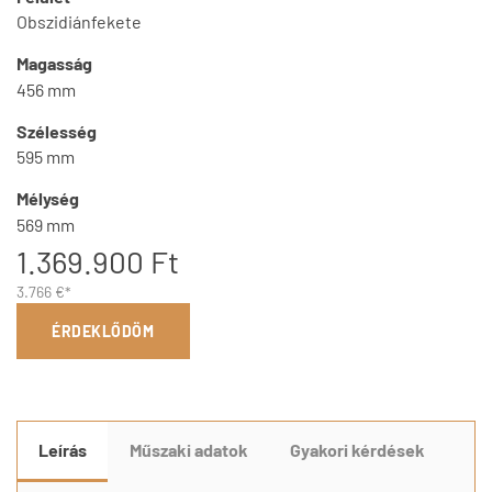
Obszidiánfekete
Magasság
456 mm
Szélesség
595 mm
Mélység
569 mm
1.369.900 Ft
3.766 €*
ÉRDEKLŐDÖM
Leírás
Műszaki adatok
Gyakori kérdések