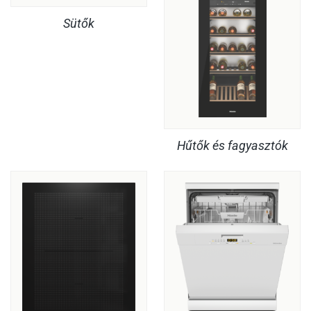
Sütők
Hűtők és fagyasztók