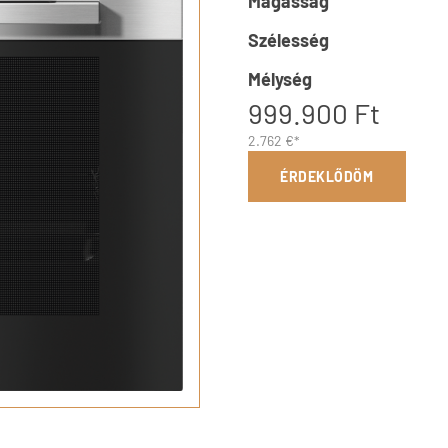
Magasság
Szélesség
Mélység
999.900 Ft
2.762 €*
ÉRDEKLŐDÖM