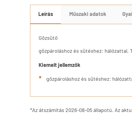
Leírás
Műszaki adatok
Gya
Gőzsütő
gőzpároláshoz és sütéshez: hálózattal, T
Kiemelt jellemzők
gőzpároláshoz és sütéshez: hálózattal
*Az átszámítás 2026-08-05 állapotú. Az aktuá