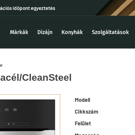
tációs időpont egyeztetés
Márkák
Dizájn
Konyhák
Szolgáltatások
el
cél/CleanSteel
Modell
Cikkszám
Felület