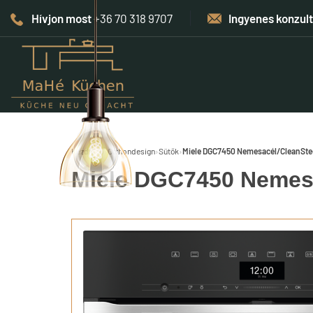
Hívjon most
+36 70 318 9707
Ingyenes konzul
Kezdőlap
›
Otthondesign
›
Sütők
›
Miele DGC7450 Nemesacél/CleanSte
Miele DGC7450 Nemesa