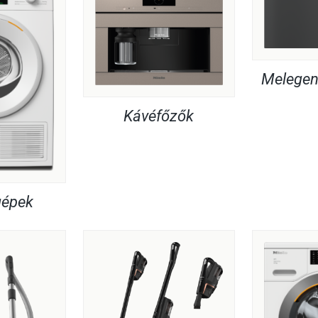
Melegent
Kávéfőzők
gépek