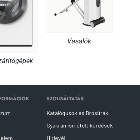
Vasalók
árítógépek
NFORMÁCIÓK
SZOLGÁLTATÁS
szum
Katalógusok és Brosúrák
Gyakran ismételt kérdések
delem
Hírlevél