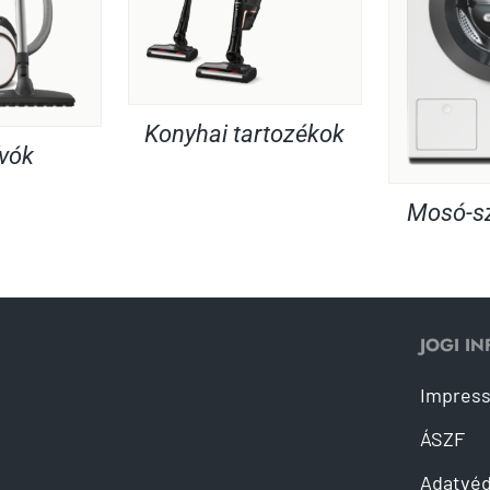
Konyhai tartozékok
ívók
Mosó-sz
JOGI I
Impres
ÁSZF
Adatvé