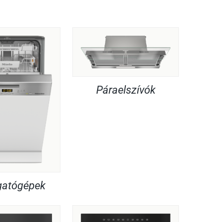
Páraelszívók
atógépek