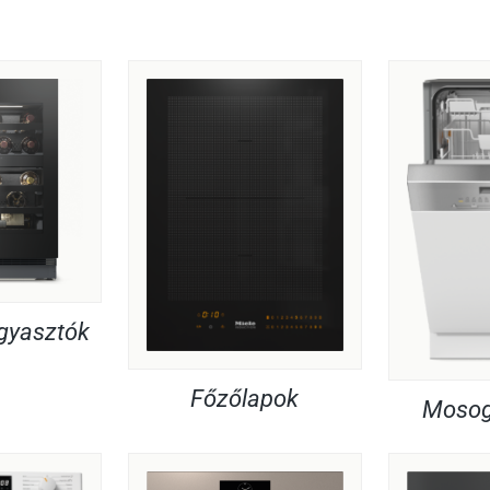
agyasztók
Főzőlapok
Mosog