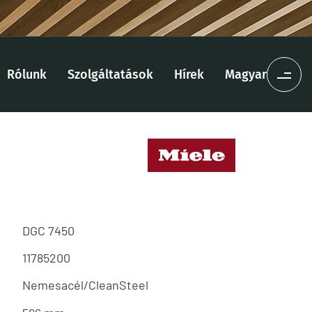
Rólunk
Szolgáltatások
Hírek
Magyar
DGC 7450
11785200
Nemesacél/CleanSteel