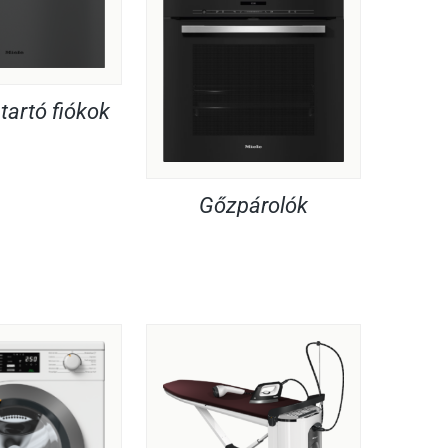
artó fiókok
Gőzpárolók