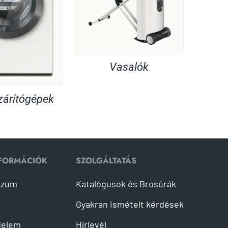
Vasalók
árítógépek
NFORMÁCIÓK
SZOLGÁLTATÁS
szum
Katalógusok és Brosúrák
Gyakran ismételt kérdések
delem
Hírlevél