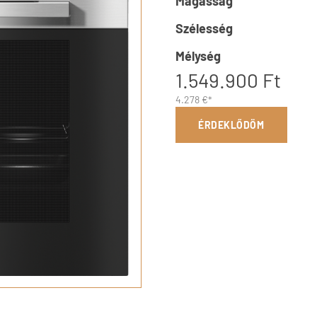
Magasság
Szélesség
Mélység
1.549.900 Ft
4.278 €*
ÉRDEKLŐDÖM