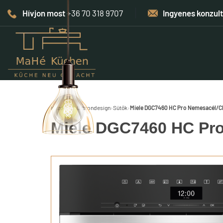
Hívjon most
+36 70 318 9707
Ingyenes konzul
Kezdőlap
›
Otthondesign
›
Sütők
›
Miele DGC7460 HC Pro Nemesacél/C
Miele DGC7460 HC Pro