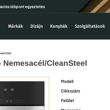
tációs időpont egyeztetés
Márkák
Dizájn
Konyhák
Szolgáltatások
leanSteel
 Nemesacél/CleanSteel
Modell
Cikkszám
Felület