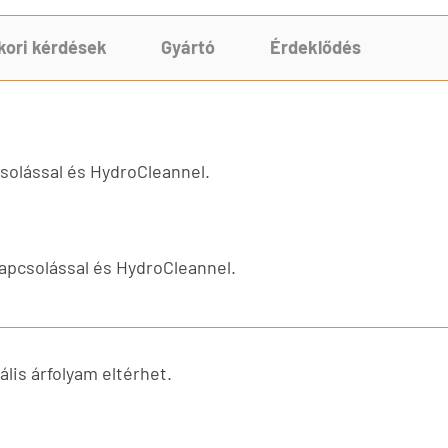
kori kérdések
Gyártó
Érdeklődés
solással és HydroCleannel.
apcsolással és HydroCleannel.
lis árfolyam eltérhet.