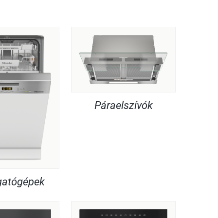
Páraelszívók
atógépek