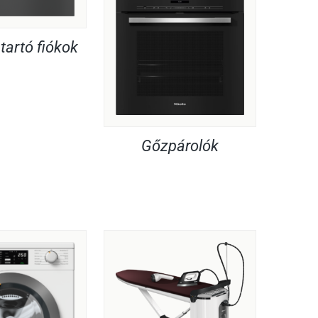
artó fiókok
Gőzpárolók