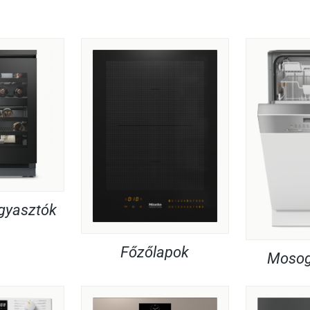
agyasztók
Főzőlapok
Mosog