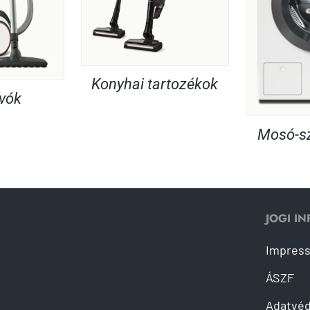
Konyhai tartozékok
ívók
Mosó-sz
JOGI I
Impres
ÁSZF
Adatvé