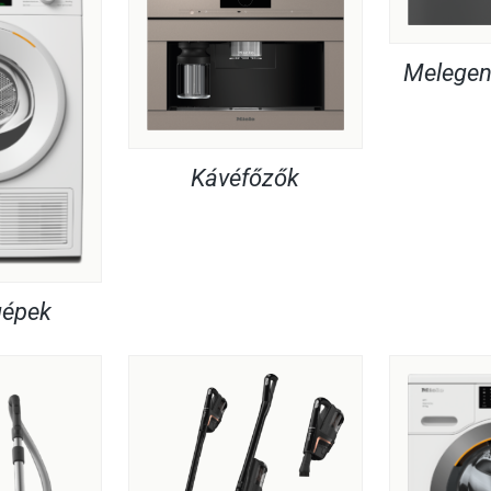
Melegent
Kávéfőzők
gépek