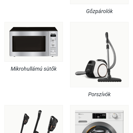
Gőzpárolók
Mikrohullámú sütők
Porszívók