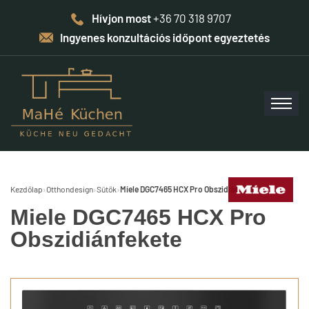
Hívjon most
+36 70 318 9707
Ingyenes konzultációs időpont egyeztetés
Kezdőlap
›
Otthondesign
›
Sütők
›
Miele DGC7465 HCX Pro Obszidiánfekete
Miele DGC7465 HCX Pro
Obszidiánfekete