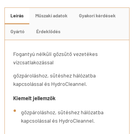
Leírás
Műszaki adatok
Gyakori kérdések
Gyártó
Érdeklődés
Fogantyú nélküli gőzsütő vezetékes
vízcsatlakozással
gőzpároláshoz, sütéshez hálózatba
kapcsolással és HydroCleannel.
Kiemelt jellemzők
gőzpároláshoz, sütéshez hálózatba
kapcsolással és HydroCleannel.