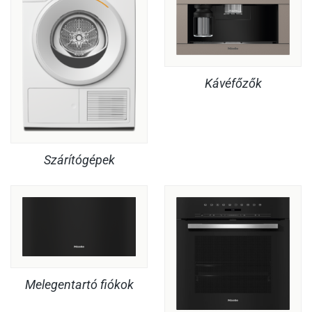
Kávéfőzők
Szárítógépek
Melegentartó fiókok