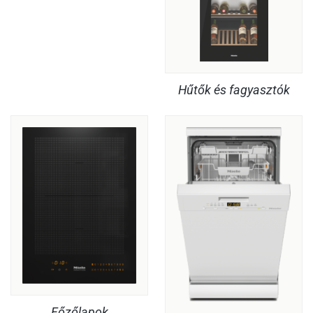
Hűtők és fagyasztók
Főzőlapok