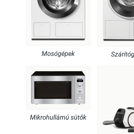
Mosógépek
Szárító
Mikrohullámú sütők