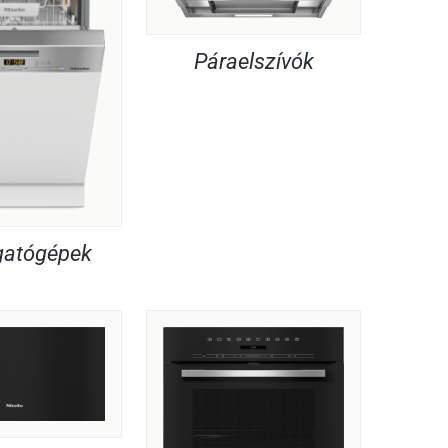
Páraelszívók
atógépek