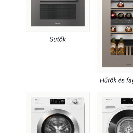
Sütők
Hűtők és f