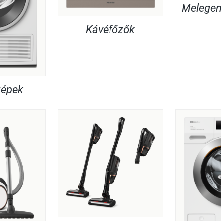
Melegent
Kávéfőzők
gépek