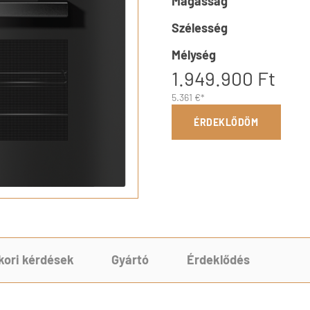
Magasság
Szélesség
Mélység
1.949.900 Ft
5.361 €*
ÉRDEKLŐDÖM
kori kérdések
Gyártó
Érdeklődés