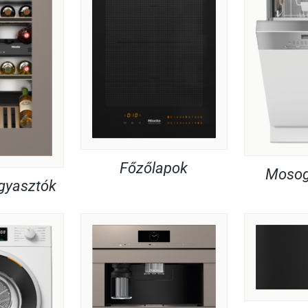
Főzőlapok
Mosog
agyasztók