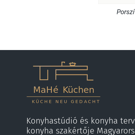
Porsz
Konyhastúdió és konyha terv
konyha szakértője Magyaror