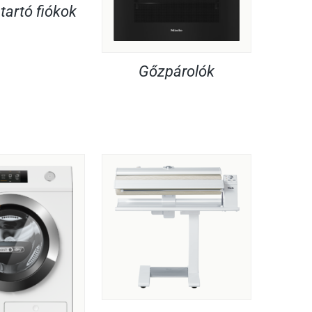
artó fiókok
Gőzpárolók