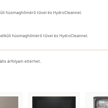
küli húsmaghőmérő tűvel és HydroCleannel.
nélküli húsmaghőmérő tűvel és HydroCleannel.
lis árfolyam eltérhet.