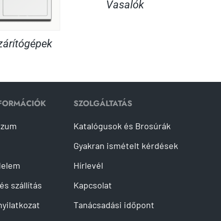
Vasalók
árítógépek
NFORMÁCIÓK
SZOLGÁLTATÁS
szum
Katalógusok és Brosúrák
Gyakran ismételt kérdések
delem
Hírlevél
és szállítás
Kapcsolat
 nyilatkozat
Tanácsadási időpont