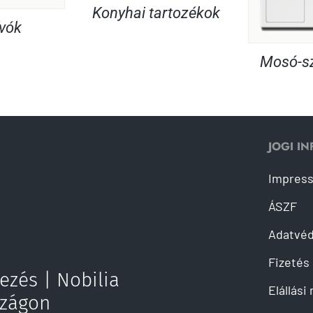
Konyhai tartozékok
ívók
Mosó-sz
JOGI I
Impres
ÁSZF
Adatvé
Fizetés 
ezés | Nobilia
Elállási
szágon