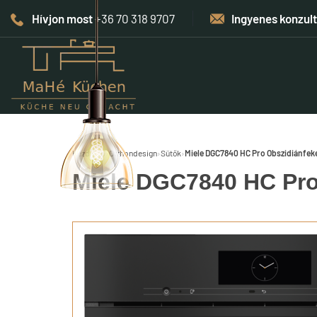
Hívjon most
+36 70 318 9707
Ingyenes konzul
Kezdőlap
›
Otthondesign
›
Sütők
›
Miele DGC7840 HC Pro Obszidiánfek
Miele DGC7840 HC Pro