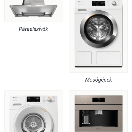
Páraelszívók
Mosógépek