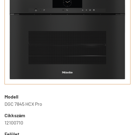
Modell
DGC 7845 HCX Pro
Cikkszám
12100710
Felület