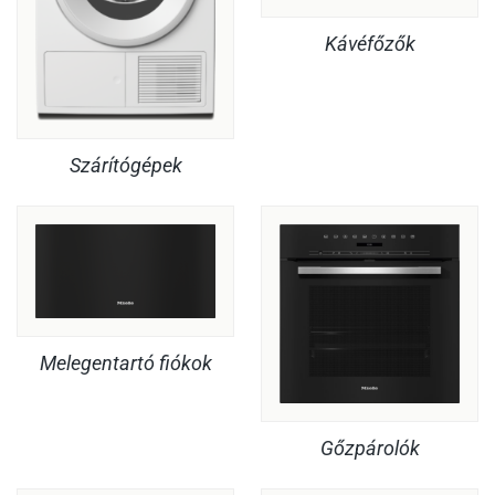
Kávéfőzők
Szárítógépek
Melegentartó fiókok
Gőzpárolók