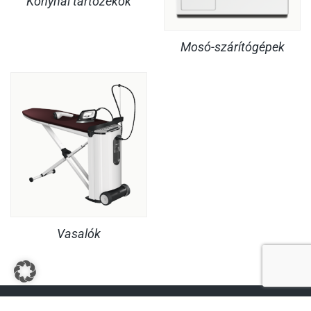
Konyhai tartozékok
Mosó-szárítógépek
Vasalók