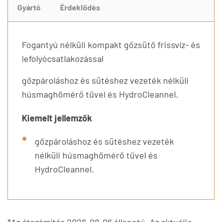
Gyártó
Érdeklődés
Fogantyú nélküli kompakt gőzsütő frissvíz- és
lefolyócsatlakozással
gőzpároláshoz és sütéshez vezeték nélküli
húsmaghőmérő tűvel és HydroCleannel.
Kiemelt jellemzők
gőzpároláshoz és sütéshez vezeték
nélküli húsmaghőmérő tűvel és
HydroCleannel.
*Az átszámítás 2026-08-06 állapotú. Az aktuális