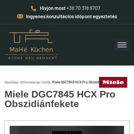
Hívjon most
+36 70 318 9707
Ingyenes konzultációs időpont egyeztetés
Kezdőlap
›
Otthondesign
›
Sütők
›
Miele DGC7845 HCX Pro Obszidiánfekete
Miele DGC7845 HCX Pro
Obszidiánfekete