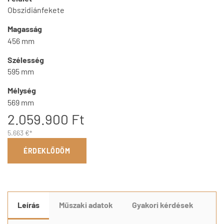
Obszidiánfekete
Magasság
456 mm
Szélesség
595 mm
Mélység
569 mm
2.059.900 Ft
5.663 €*
ÉRDEKLŐDÖM
Leírás
Műszaki adatok
Gyakori kérdések