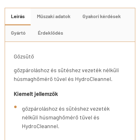
Leírás
Műszaki adatok
Gyakori kérdések
Gyártó
Érdeklődés
Gőzsütő
gőzpároláshoz és sütéshez vezeték nélküli
húsmaghőmérő tűvel és HydroCleannel.
Kiemelt jellemzők
gőzpároláshoz és sütéshez vezeték
nélküli húsmaghőmérő tűvel és
HydroCleannel.