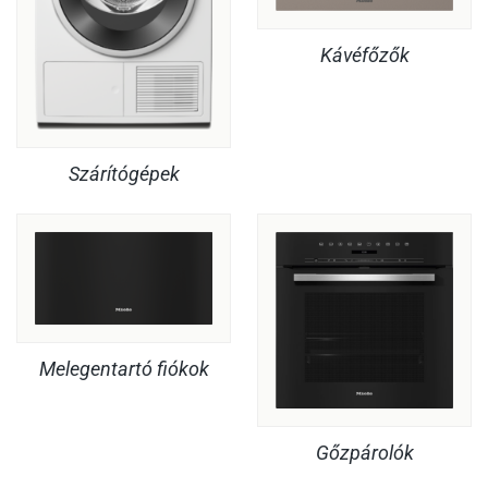
Kávéfőzők
Szárítógépek
Melegentartó fiókok
Gőzpárolók