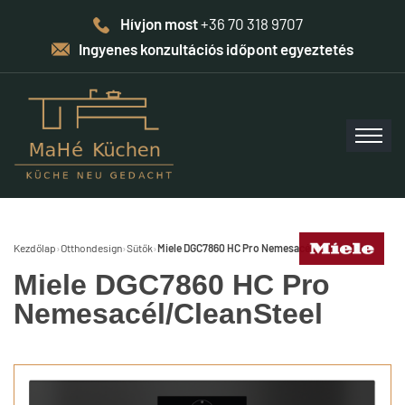
Hívjon most
+36 70 318 9707
Ingyenes konzultációs időpont egyeztetés
Kezdőlap
›
Otthondesign
›
Sütők
›
Miele DGC7860 HC Pro Nemesacél/CleanSteel
Miele DGC7860 HC Pro
Nemesacél/CleanSteel