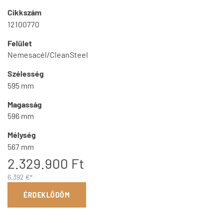
Cikkszám
12100770
Felület
Nemesacél/CleanSteel
Szélesség
595 mm
Magasság
596 mm
Mélység
567 mm
2.329.900 Ft
6.392 €*
ÉRDEKLŐDÖM