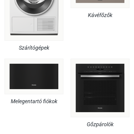
Kávéfőzők
Szárítógépek
Melegentartó fiókok
Gőzpárolók