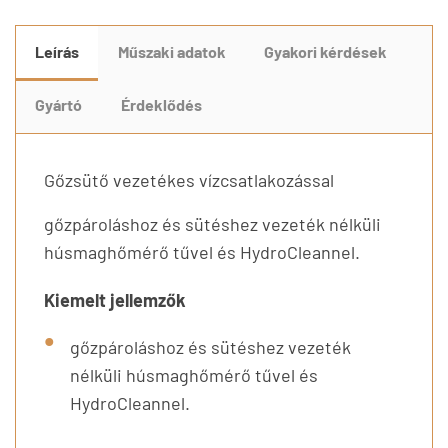
Leírás
Műszaki adatok
Gyakori kérdések
Gyártó
Érdeklődés
Gőzsütő vezetékes vízcsatlakozással
gőzpároláshoz és sütéshez vezeték nélküli
húsmaghőmérő tűvel és HydroCleannel.
Kiemelt jellemzők
gőzpároláshoz és sütéshez vezeték
nélküli húsmaghőmérő tűvel és
HydroCleannel.