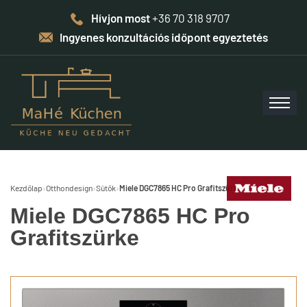
Hívjon most
+36 70 318 9707
Ingyenes konzultációs időpont egyeztetés
Kezdőlap
›
Otthondesign
›
Sütők
›
Miele DGC7865 HC Pro Grafitszürke
Miele DGC7865 HC Pro
Grafitszürke