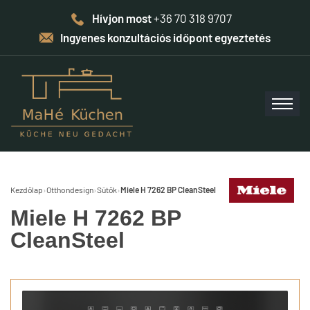
Hívjon most
+36 70 318 9707
Ingyenes konzultációs időpont egyeztetés
Kezdőlap
›
Otthondesign
›
Sütők
›
Miele H 7262 BP CleanSteel
Miele H 7262 BP
CleanSteel