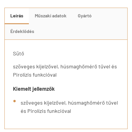
Leírás
Műszaki adatok
Gyártó
Érdeklődés
Sütő
szöveges kijelzővel, húsmaghőmérő tűvel és
Pirolízis funkcióval
Kiemelt jellemzők
szöveges kijelzővel, húsmaghőmérő tűvel
és Pirolízis funkcióval