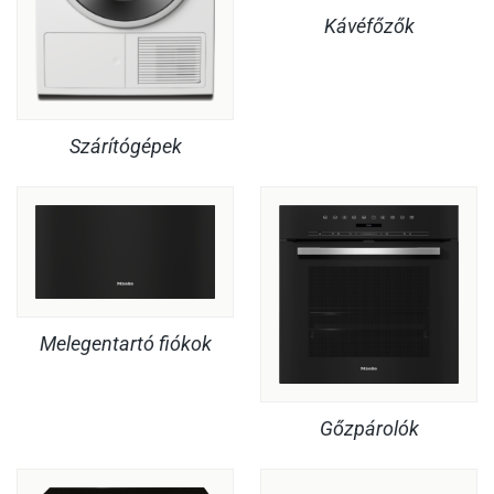
Kávéfőzők
Szárítógépek
Melegentartó fiókok
Gőzpárolók