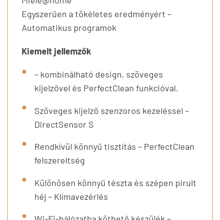
Egyszerűen a tökéletes eredményért –
Automatikus programok
Kiemelt jellemzők
– kombinálható design, szöveges
kijelzővel és PerfectClean funkcióval.
Szöveges kijelző szenzoros kezeléssel –
DirectSensor S
Rendkívül könnyű tisztítás – PerfectClean
felszereltség
Különösen könnyű tészta és szépen pirult
héj – Klímavezérlés
Wi-Fi-hálózatba köthető készülék –