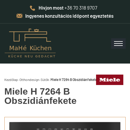
Hívjon most
+36 70 318 9707
Ingyenes konzultációs időpont egyeztetés
Kezdőlap
›
Otthondesign
›
Sütők
›
Miele H 7264 B Obszidiánfekete
Miele H 7264 B
Obszidiánfekete