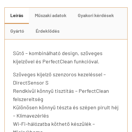
Leírás
Műszaki adatok
Gyakori kérdések
Gyártó
Érdeklődés
Sütő – kombinálható design, szöveges
kijelzővel és PerfectClean funkcióval.
Szöveges kijelző szenzoros kezeléssel –
DirectSensor S
Rendkívül könnyű tisztítás – PerfectClean
felszereltség
Különösen könnyű tészta és szépen pirult héj
– Klímavezérlés
Wi-Fi-hálózatba köthető készülék –
Miele@home