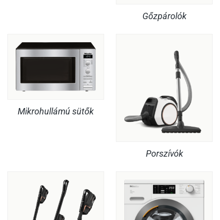
Gőzpárolók
Mikrohullámú sütők
Porszívók