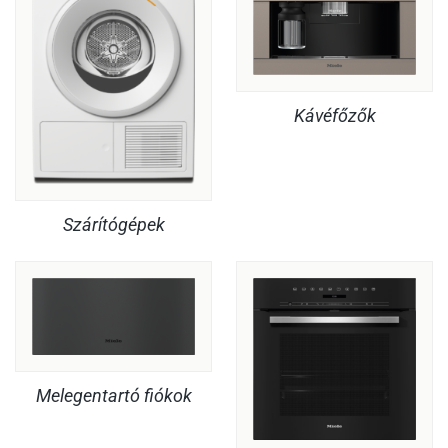
Kávéfőzők
Szárítógépek
Melegentartó fiókok