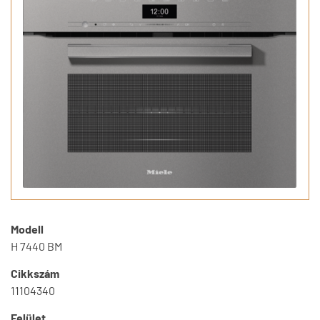
Modell
H 7440 BM
Cikkszám
11104340
Felület