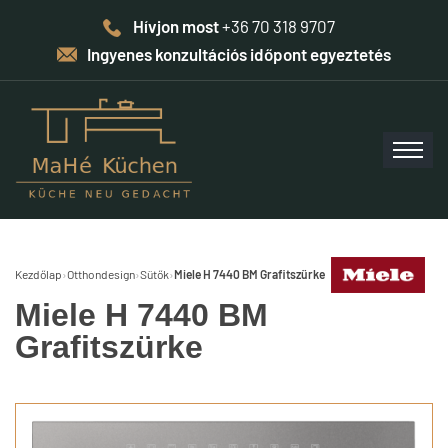
Hívjon most
+36 70 318 9707
Ingyenes konzultációs időpont egyeztetés
Kezdőlap
›
Otthondesign
›
Sütők
›
Miele H 7440 BM Grafitszürke
Miele H 7440 BM
Grafitszürke