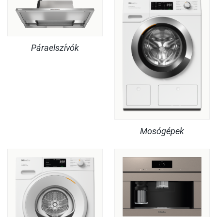
Páraelszívók
Mosógépek