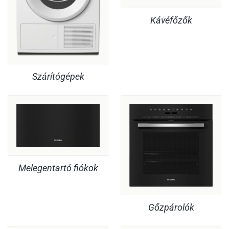
Kávéfőzők
Szárítógépek
Melegentartó fiókok
Gőzpárolók