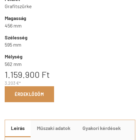
Grafitszürke
Magasság
456 mm
Szélesség
595 mm
Mélység
562 mm
1.159.900 Ft
3.203 €*
ÉRDEKLŐDÖM
Leírás
Műszaki adatok
Gyakori kérdések