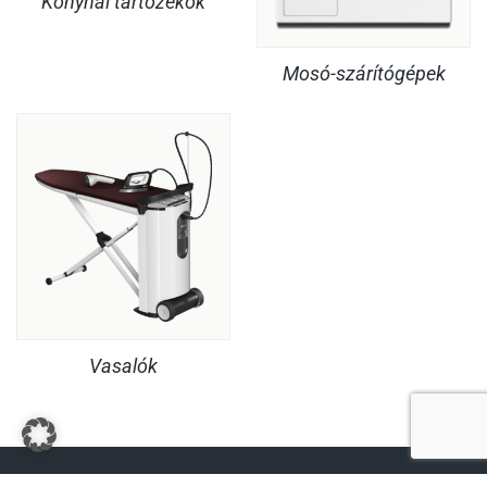
Konyhai tartozékok
Mosó-szárítógépek
Vasalók