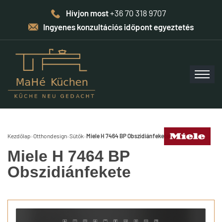
Hívjon most
+36 70 318 9707
Ingyenes konzultációs időpont egyeztetés
Kezdőlap
›
Otthondesign
›
Sütők
›
Miele H 7464 BP Obszidiánfekete
Miele H 7464 BP
Obszidiánfekete