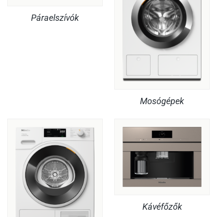
Páraelszívók
Mosógépek
Kávéfőzők