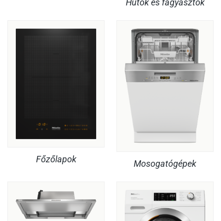
Hűtők és fagyasztók
Főzőlapok
Mosogatógépek