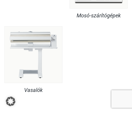
Mosó-szárítógépek
Vasalók