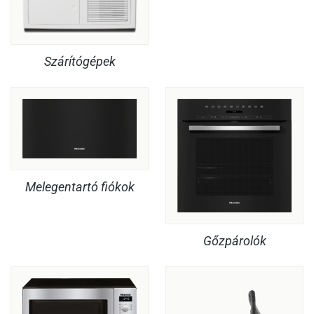
Szárítógépek
Melegentartó fiókok
Gőzpárolók