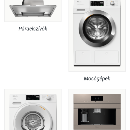
Páraelszívók
Mosógépek