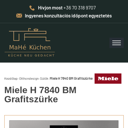
Hívjon most
+36 70 318 9707
Ingyenes konzultációs időpont egyeztetés
Kezdőlap
›
Otthondesign
›
Sütők
›
Miele H 7840 BM Grafitszürke
Miele H 7840 BM
Grafitszürke