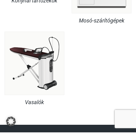
Konyhai tartozékok
Mosó-szárítógépek
Vasalók