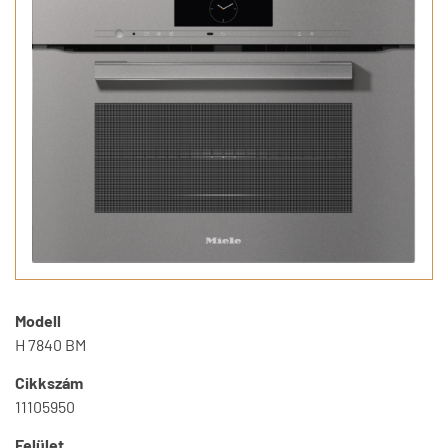
Modell
H 7840 BM
Cikkszám
11105950
Felület