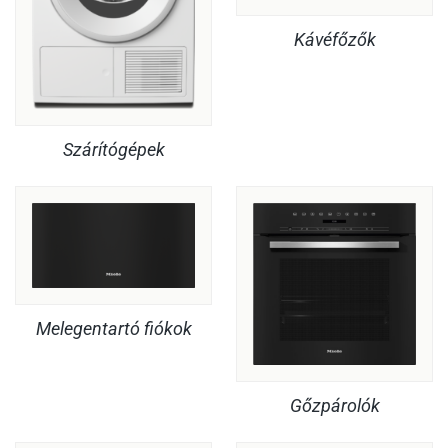
Kávéfőzők
Szárítógépek
Melegentartó fiókok
Gőzpárolók