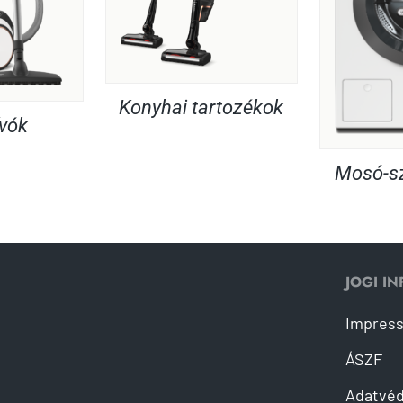
Konyhai tartozékok
ívók
Mosó-sz
JOGI I
Impres
ÁSZF
Adatvé