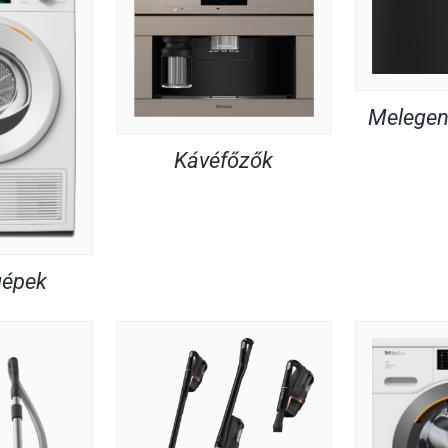
Melegent
Kávéfőzők
gépek