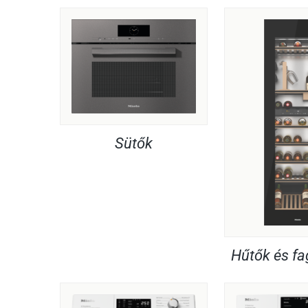
Sütők
Hűtők és f