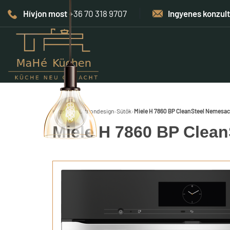
Hívjon most
+36 70 318 9707
Ingyenes konzul
Kezdőlap
›
Otthondesign
›
Sütők
›
Miele H 7860 BP CleanSteel Nemesac
Miele H 7860 BP Clea