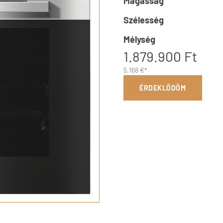
Magasság
Szélesség
Mélység
1.879.900 Ft
5.168 €*
ÉRDEKLŐDÖM