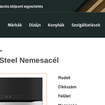
tációs időpont egyeztetés
Márkák
Dizájn
Konyhák
Szolgáltatások
él
nSteel Nemesacél
Modell
Cikkszám
Felület