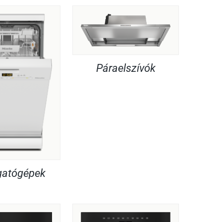
Páraelszívók
atógépek