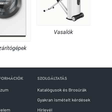
Vasalók
árítógépek
NFORMÁCIÓK
SZOLGÁLTATÁS
szum
Katalógusok és Brosúrák
Gyakran ismételt kérdések
delem
Hírlevél