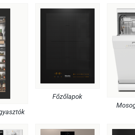
Főzőlapok
Mosog
agyasztók