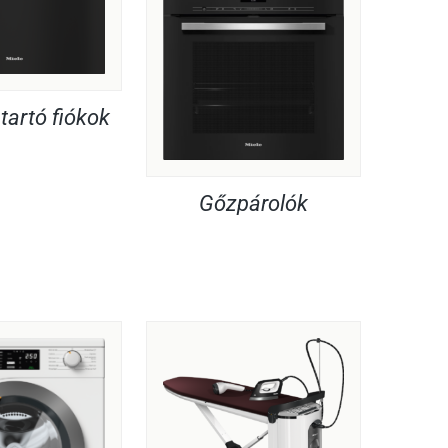
artó fiókok
Gőzpárolók