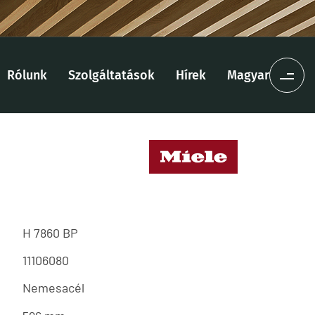
Rólunk
Szolgáltatások
Hírek
Magyar
H 7860 BP
11106080
Nemesacél