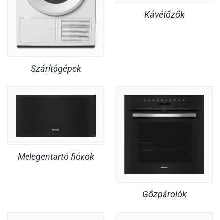
Kávéfőzők
Szárítógépek
Melegentartó fiókok
Gőzpárolók