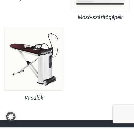
Mosó-szárítógépek
Vasalók