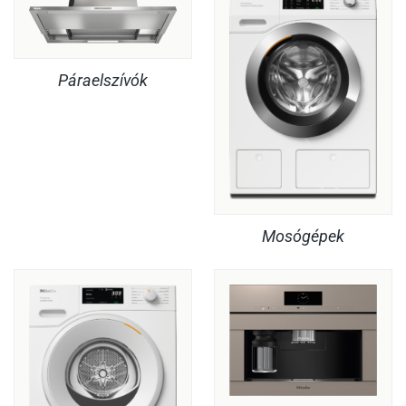
Páraelszívók
Mosógépek