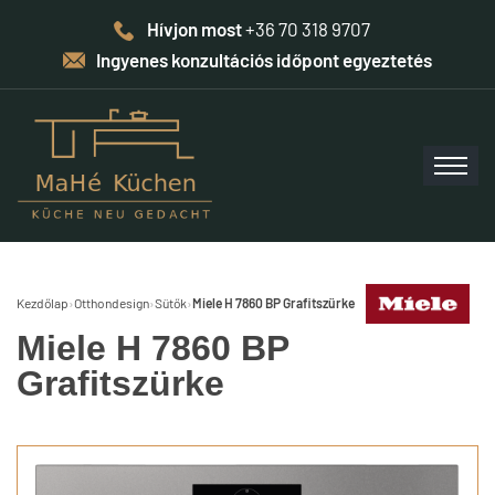
Hívjon most
+36 70 318 9707
Ingyenes konzultációs időpont egyeztetés
Kezdőlap
›
Otthondesign
›
Sütők
›
Miele H 7860 BP Grafitszürke
Miele H 7860 BP
Grafitszürke