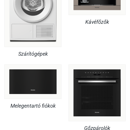
Kávéfőzők
Szárítógépek
Melegentartó fiókok
Gőzpárolók