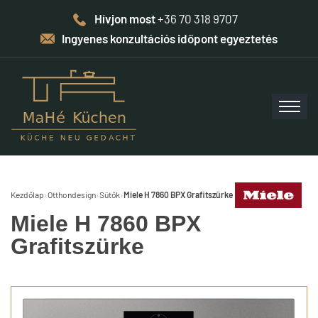
Hívjon most
+36 70 318 9707
Ingyenes konzultációs időpont egyeztetés
Kezdőlap
›
Otthondesign
›
Sütők
›
Miele H 7860 BPX Grafitszürke
Miele H 7860 BPX
Grafitszürke