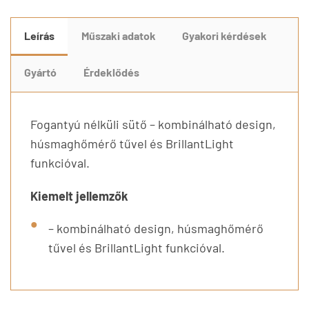
Leírás
Műszaki adatok
Gyakori kérdések
Gyártó
Érdeklődés
Fogantyú nélküli sütő – kombinálható design,
húsmaghőmérő tűvel és BrillantLight
funkcióval.
Kiemelt jellemzők
– kombinálható design, húsmaghőmérő
tűvel és BrillantLight funkcióval.