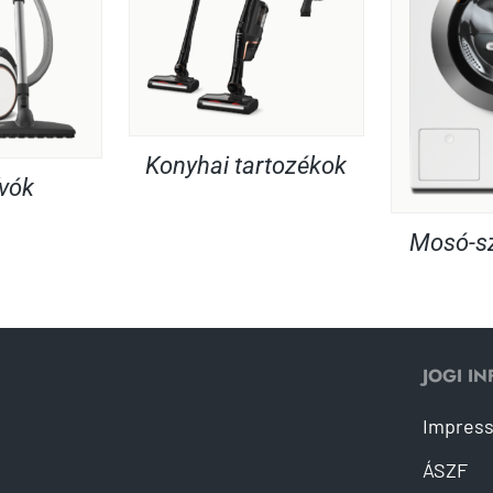
Konyhai tartozékok
ívók
Mosó-sz
JOGI I
Impres
ÁSZF