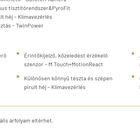
tikus tisztítórendszer&PyroFit
t héj – Klímavezérlés
sztás – TwinPower
érő
Érintőkijelző, közeledést érzékelő
szenzor – M Touch+MotionReact
Különösen könnyű tészta és szépen
pirult héj – Klímavezérlés
lis árfolyam eltérhet.