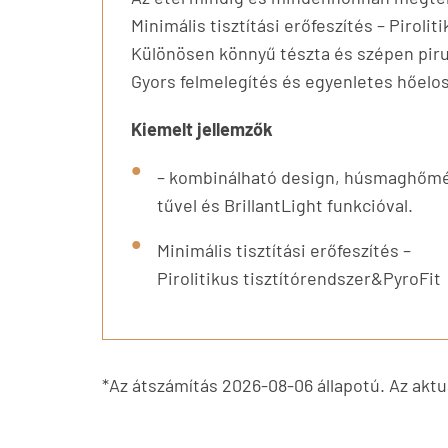
Minimális tisztítási erőfeszítés – Piroli
Különösen könnyű tészta és szépen pirul
Gyors felmelegítés és egyenletes hőelo
Kiemelt jellemzők
– kombinálható design, húsmaghőm
tűvel és BrillantLight funkcióval.
Minimális tisztítási erőfeszítés –
Pirolitikus tisztítórendszer&PyroFit
*Az átszámítás 2026-08-06 állapotú. Az aktuá