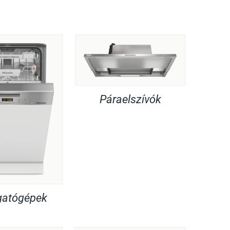
Páraelszívók
atógépek