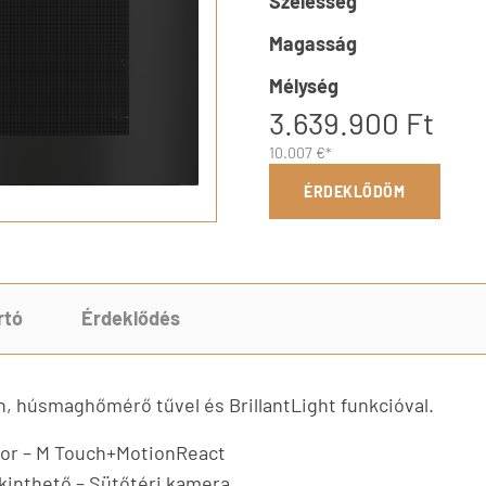
Szélesség
Magasság
Mélység
3.639.900 Ft
10.007 €*
ÉRDEKLŐDÖM
rtó
Érdeklődés
n, húsmaghőmérő tűvel és BrillantLight funkcióval.
nzor – M Touch+MotionReact
inthető – Sütőtéri kamera