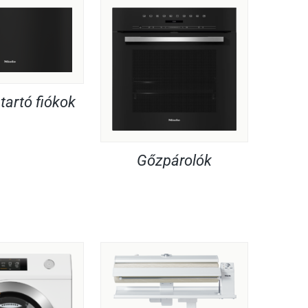
artó fiókok
Gőzpárolók