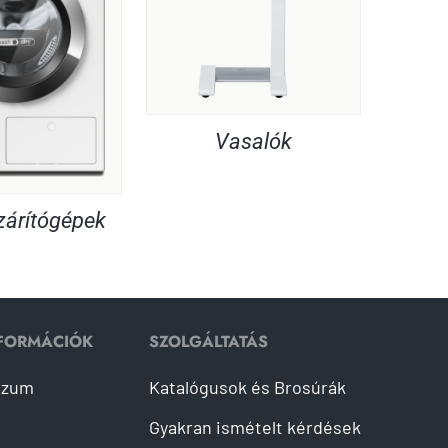
Vasalók
árítógépek
NFORMÁCIÓK
SZOLGÁLTATÁS
szum
Katalógusok és Brosúrák
Gyakran ismételt kérdések