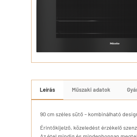
Leírás
Műszaki adatok
Gyá
90 cm széles sütő – kombinálható desig
Érintőkijelző, közeledést érzékelő sze
Az étel mindig és mindenhonnan megtek