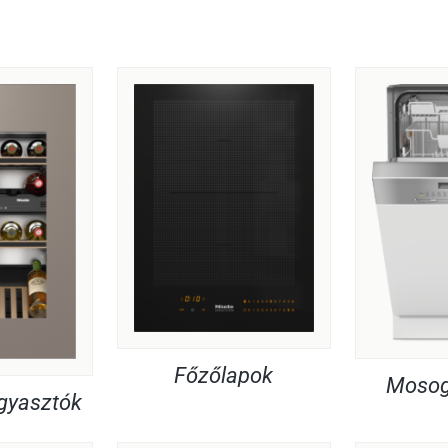
Főzőlapok
Mosog
agyasztók