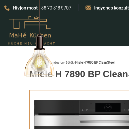
Hívjon most
+36 70 318 9707
Ingyenes konzul
Kezdőlap
›
Otthondesign
›
Sütők
›
Miele H 7890 BP CleanSteel
Miele H 7890 BP Clean