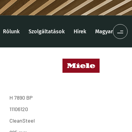
Rólunk
Szolgáltatások
Hírek
Magyar
H 7890 BP
11106120
CleanSteel