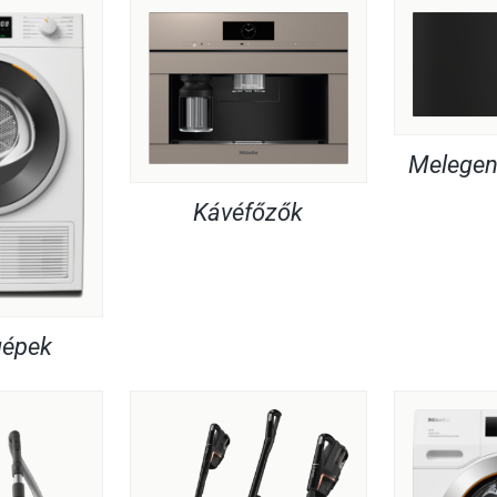
Melegent
Kávéfőzők
gépek