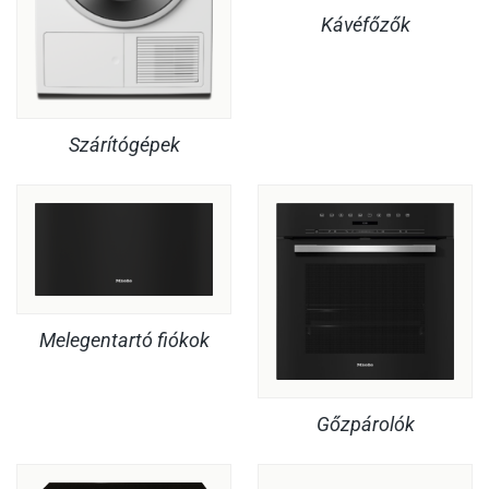
Kávéfőzők
Szárítógépek
Melegentartó fiókok
Gőzpárolók