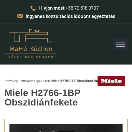
Hívjon most
+36 70 318 9707
Ingyenes konzultációs időpont egyeztetés
Kezdőlap
›
Otthondesign
›
Sütők
›
Miele H2766-1BP Obszidiánfekete
Miele H2766-1BP
Obszidiánfekete