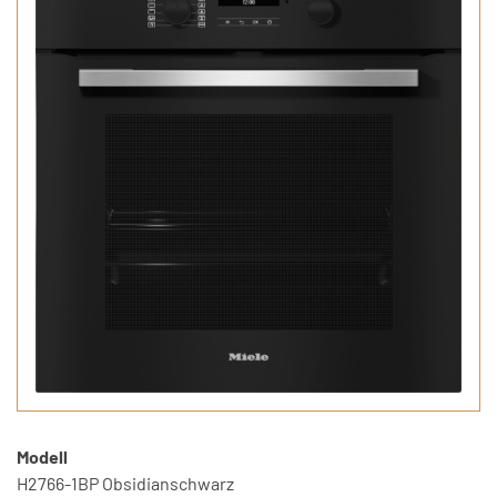
Modell
H2766-1BP Obsidianschwarz