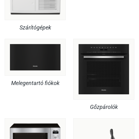
Szárítógépek
Melegentartó fiókok
Gőzpárolók