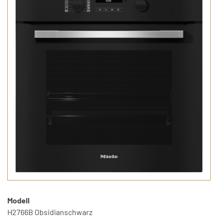
Modell
H2766B Obsidianschwarz