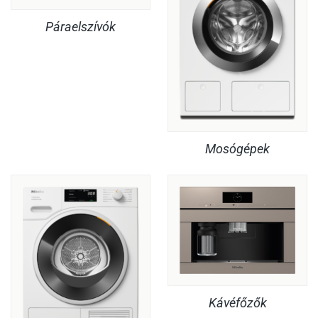
Páraelszívók
Mosógépek
Kávéfőzők