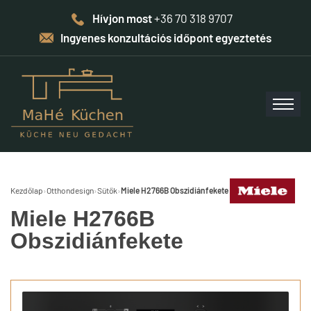
Hívjon most
+36 70 318 9707
Ingyenes konzultációs időpont egyeztetés
Kezdőlap
›
Otthondesign
›
Sütők
›
Miele H2766B Obszidiánfekete
Miele H2766B
Obszidiánfekete