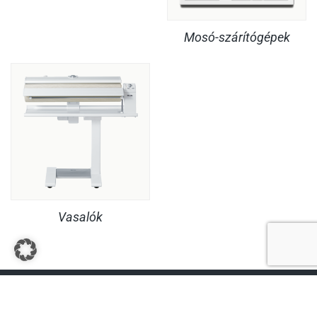
Mosó-szárítógépek
Vasalók