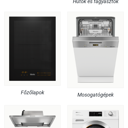
Hűtők és fagyasztók
Főzőlapok
Mosogatógépek