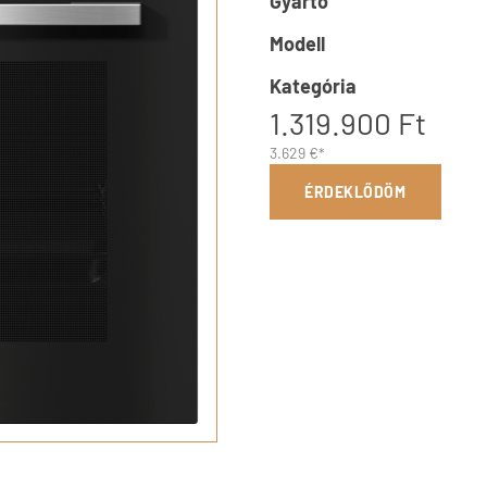
Gyártó
Modell
Kategória
1.319.900 Ft
3.629 €*
ÉRDEKLŐDÖM