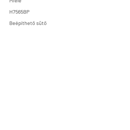
Miele
H7565BP
Beépíthető sütő