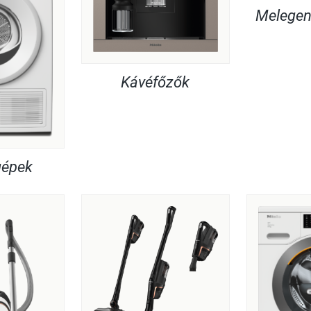
Melegent
Kávéfőzők
gépek