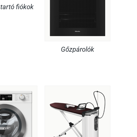
artó fiókok
Gőzpárolók