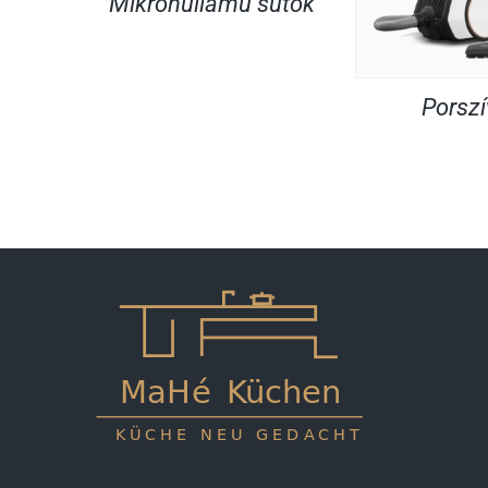
Mikrohullámú sütők
Porsz