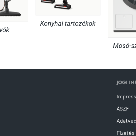
Konyhai tartozékok
ívók
Mosó-sz
JOGI I
Impres
ÁSZF
Adatvé
Fizetés 