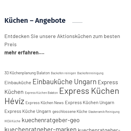
Küchen – Angebote
Entdecken Sie unsere Aktionsküchen zum besten
Preis
mehr erfahren....
3D Küchenplanung Balaton
Backofen reinigen
Backofenreinigung
Einbauküche Ungarn
Express
Einbauküche
Express Küchen
Küchen
Express Küchen Balaton
Hévíz
Express Küchen Ungarn
Express Küchen News
Express Küche Ungarn
geschlossene Küche
Glaskeramik Reinigung
kuechenratgeber-geo
IKEA Küche
kuechenratgeber-marken
kuechenratgeber-