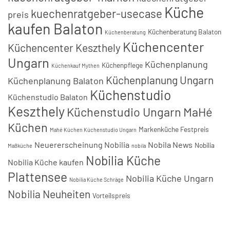
Küche
kuechenratgeber-usecase
preis
kaufen Balaton
Küchenberatung Balaton
Küchenberatung
Küchencenter
Küchencenter Keszthely
Ungarn
Küchenplanung
Küchenpflege
Küchenkauf Mythen
Küchenplanung Ungarn
Küchenplanung Balaton
Küchenstudio
Küchenstudio Balaton
Keszthely
Küchenstudio Ungarn
MaHé
Küchen
Markenküche Festpreis
Mahé Küchen Küchenstudio Ungarn
Neuererscheinung Nobilia
Nobila News
Nobilia
Maßküche
nobila
Nobilia Küche
Nobilia Küche kaufen
Plattensee
Nobilia Küche Ungarn
Nobilia Küche Schräge
Nobilia Neuheiten
Vorteilspreis