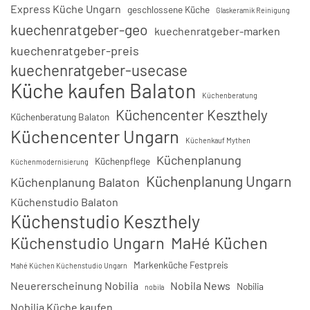
Express Küche Ungarn
geschlossene Küche
Glaskeramik Reinigung
kuechenratgeber-geo
kuechenratgeber-marken
kuechenratgeber-preis
kuechenratgeber-usecase
Küche kaufen Balaton
Küchenberatung
Küchencenter Keszthely
Küchenberatung Balaton
Küchencenter Ungarn
Küchenkauf Mythen
Küchenplanung
Küchenpflege
Küchenmodernisierung
Küchenplanung Ungarn
Küchenplanung Balaton
Küchenstudio Balaton
Küchenstudio Keszthely
Küchenstudio Ungarn
MaHé Küchen
Markenküche Festpreis
Mahé Küchen Küchenstudio Ungarn
Neuererscheinung Nobilia
Nobila News
Nobilia
nobila
Nobilia Küche kaufen