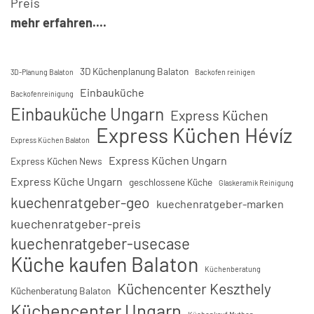
Preis
mehr erfahren....
3D Küchenplanung Balaton
3D-Planung Balaton
Backofen reinigen
Einbauküche
Backofenreinigung
Einbauküche Ungarn
Express Küchen
Express Küchen Hévíz
Express Küchen Balaton
Express Küchen Ungarn
Express Küchen News
Express Küche Ungarn
geschlossene Küche
Glaskeramik Reinigung
kuechenratgeber-geo
kuechenratgeber-marken
kuechenratgeber-preis
kuechenratgeber-usecase
Küche kaufen Balaton
Küchenberatung
Küchencenter Keszthely
Küchenberatung Balaton
Küchencenter Ungarn