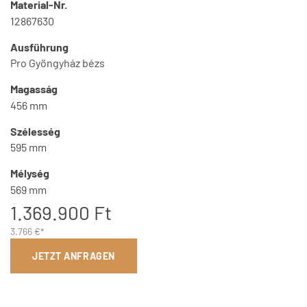
Material-Nr.
12867630
Ausführung
Pro Gyöngyház bézs
Magasság
456 mm
Szélesség
595 mm
Mélység
569 mm
1.369.900 Ft
3.766 €*
JETZT ANFRAGEN