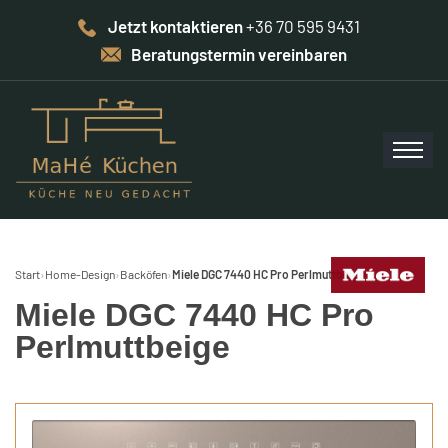
Jetzt kontaktieren
+36 70 595 9431
Beratungstermin vereinbaren
Start
›
Home-Design
›
Backöfen
›
Miele DGC 7440 HC Pro Perlmuttbeige
Miele DGC 7440 HC Pro
Perlmuttbeige