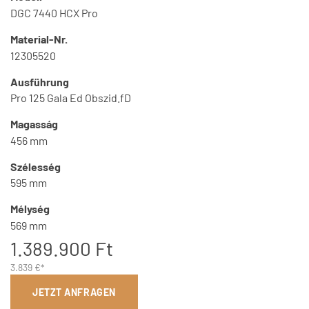
DGC 7440 HCX Pro
Material-Nr.
12305520
Ausführung
Pro 125 Gala Ed Obszid.fD
Magasság
456 mm
Szélesség
595 mm
Mélység
569 mm
1.389.900 Ft
3.839 €*
JETZT ANFRAGEN