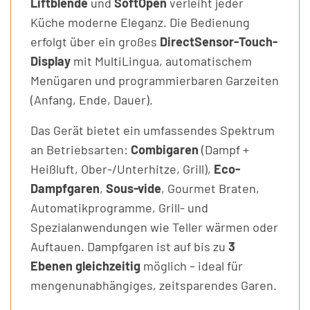
Liftblende
und
SoftOpen
verleiht jeder
Küche moderne Eleganz. Die Bedienung
erfolgt über ein großes
DirectSensor-Touch-
Display
mit MultiLingua, automatischem
Menügaren und programmierbaren Garzeiten
(Anfang, Ende, Dauer).
Das Gerät bietet ein umfassendes Spektrum
an Betriebsarten:
Combigaren
(Dampf +
Heißluft, Ober-/Unterhitze, Grill),
Eco-
Dampfgaren
,
Sous-vide
, Gourmet Braten,
Automatikprogramme, Grill- und
Spezialanwendungen wie Teller wärmen oder
Auftauen. Dampfgaren ist auf bis zu
3
Ebenen gleichzeitig
möglich – ideal für
mengenunabhängiges, zeitsparendes Garen.