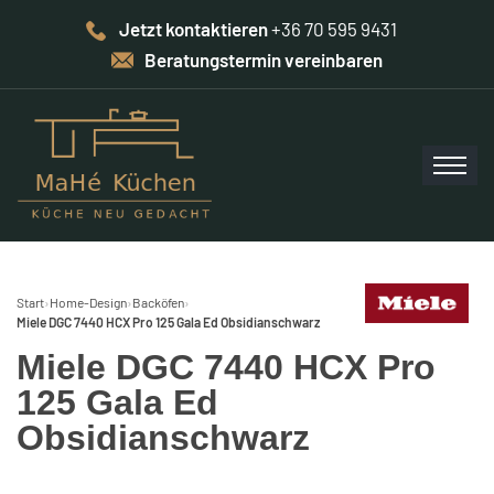
Jetzt kontaktieren
+36 70 595 9431
Beratungstermin vereinbaren
Start
›
Home-Design
›
Backöfen
›
Miele DGC 7440 HCX Pro 125 Gala Ed Obsidianschwarz
Miele DGC 7440 HCX Pro
125 Gala Ed
Obsidianschwarz