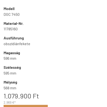
Modell
DGC 7450
Material-Nr.
11785160
Ausführung
obszídiánfekete
Magasság
596 mm
Szélesség
595 mm
Mélység
568 mm
1.079.900 Ft
2.969 €*