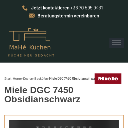
Jetzt kontaktieren
+36 70 595 9431
Beratungstermin vereinbaren
Start
›
Home-Design
›
Backöfen
›
Miele DGC 7450 Obsidianschwarz
Miele DGC 7450
Obsidianschwarz