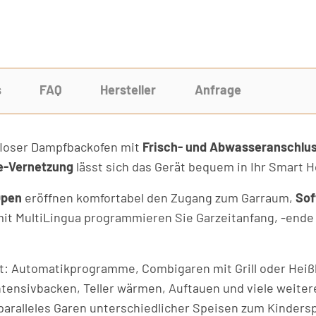
s
FAQ
Hersteller
Anfrage
ffloser Dampfbackofen mit
Frisch- und Abwasseranschlu
-Vernetzung
lässt sich das Gerät bequem in Ihr Smart 
Open
eröffnen komfortabel den Zugang zum Garraum,
Sof
it MultiLingua programmieren Sie Garzeitanfang, -ende
lt: Automatikprogramme, Combigaren mit Grill oder Hei
 Intensivbacken, Teller wärmen, Auftauen und viele weit
aralleles Garen unterschiedlicher Speisen zum Kindersp