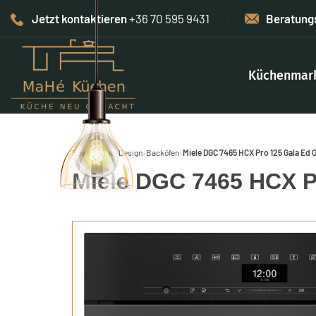
Jetzt kontaktieren
+36 70 595 9431
Beratung
Küchenmar
Start
›
Home-Design
›
Backöfen
›
Miele DGC 7465 HCX Pro 125 Gala Ed
Miele DGC 7465 HCX P