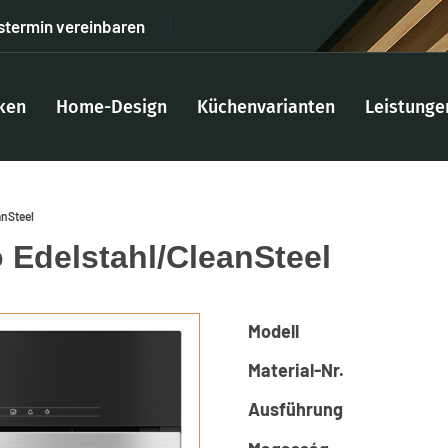
stermin vereinbaren
ken
Home-Design
Küchenvarianten
Leistunge
anSteel
 Edelstahl/CleanSteel
Modell
Material-Nr.
Ausführung