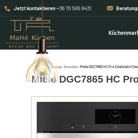
Jetzt kontaktieren
+36 70 595 9431
Beratung
Küchenmar
Start
›
Home-Design
›
Backöfen
›
Miele DGC7865 HC Pro Edelstahl/Cle
Miele DGC7865 HC Pro