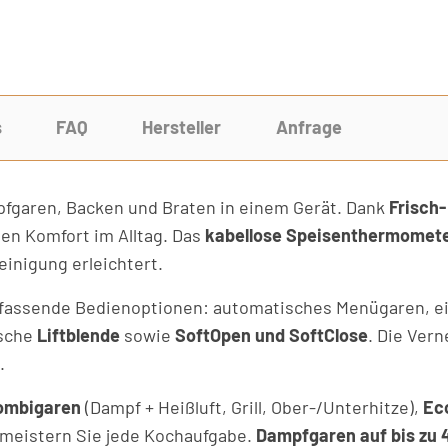
s
FAQ
Hersteller
Anfrage
fgaren, Backen und Braten in einem Gerät. Dank
Frisch
en Komfort im Alltag. Das
kabellose Speisenthermomet
einigung erleichtert.
fassende Bedienoptionen: automatisches Menügaren, e
ische
Liftblende
sowie
SoftOpen und SoftClose
. Die Ver
.
ombigaren
(Dampf + Heißluft, Grill, Ober-/Unterhitze),
Ec
 meistern Sie jede Kochaufgabe.
Dampfgaren auf bis zu 