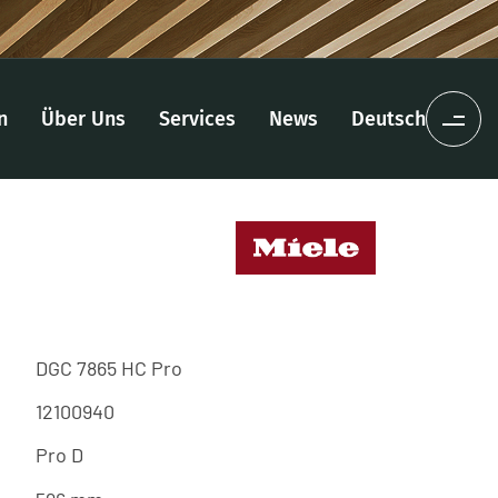
n
Über Uns
Services
News
Deutsch
DGC 7865 HC Pro
12100940
Pro D