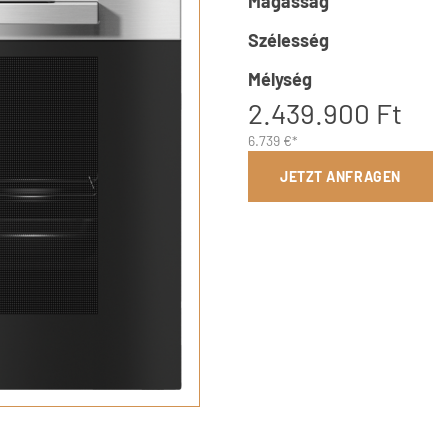
Magasság
Szélesség
Mélység
2.439.900 Ft
6.739 €*
JETZT ANFRAGEN