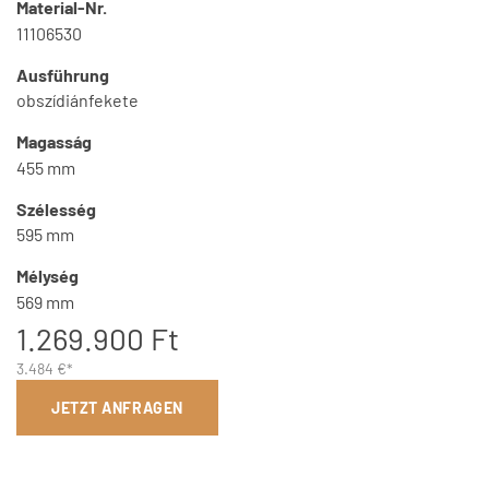
Material-Nr.
11106530
Ausführung
obszídiánfekete
Magasság
455 mm
Szélesség
595 mm
Mélység
569 mm
1.269.900 Ft
3.484 €*
JETZT ANFRAGEN