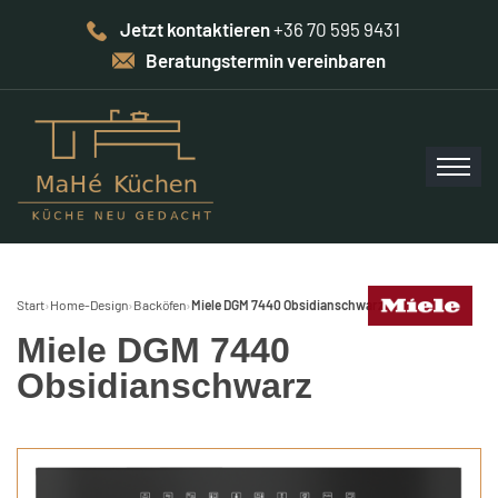
Jetzt kontaktieren
+36 70 595 9431
Beratungstermin vereinbaren
Start
›
Home-Design
›
Backöfen
›
Miele DGM 7440 Obsidianschwarz
Miele DGM 7440
Obsidianschwarz