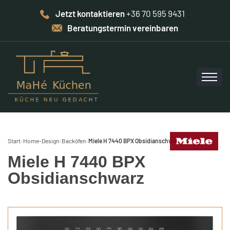
Jetzt kontaktieren
+36 70 595 9431
Beratungstermin vereinbaren
Start
›
Home-Design
›
Backöfen
›
Miele H 7440 BPX Obsidianschwarz
Miele H 7440 BPX
Obsidianschwarz