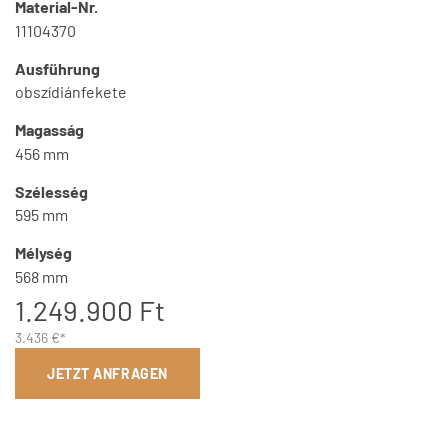
Material-Nr.
11104370
Ausführung
obszídiánfekete
Magasság
456 mm
Szélesség
595 mm
Mélység
568 mm
1.249.900 Ft
3.436 €*
JETZT ANFRAGEN