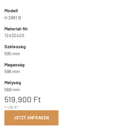
Modell
H 2861 B
Material-Nr.
12432420
Szélesség
595 mm
Magasság
596 mm
Mélység
568 mm
519.900 Ft
1.436 €*
JETZT ANFRAGEN