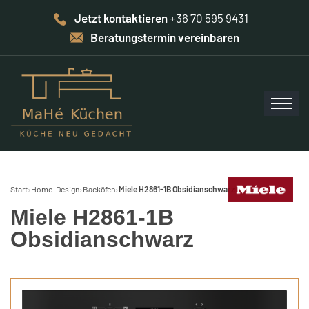
Jetzt kontaktieren
+36 70 595 9431
Beratungstermin vereinbaren
Start
›
Home-Design
›
Backöfen
›
Miele H2861-1B Obsidianschwarz
Miele H2861-1B
Obsidianschwarz