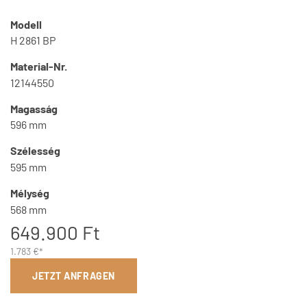
Modell
H 2861 BP
Material-Nr.
12144550
Magasság
596 mm
Szélesség
595 mm
Mélység
568 mm
649.900 Ft
1.783 €*
JETZT ANFRAGEN