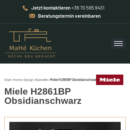
Jetzt kontaktieren
+36 70 595 9431
Beratungstermin vereinbaren
Start
›
Home-Design
›
Backöfen
›
Miele H2861BP Obsidianschwarz
Miele H2861BP
Obsidianschwarz