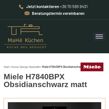
Jetzt kontaktieren
+36 70 595 9431
Beratungstermin vereinbaren
Start
›
Home-Design
›
Backöfen
›
Miele H7840BPX Obsidianschwarz matt
Miele H7840BPX
Obsidianschwarz matt