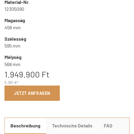
Material-Nr.
12305090
Magasság
456 mm
Szélesség
595 mm
Mélység
568 mm
1.949.900 Ft
5.361 €*
JETZT ANFRAGEN
Beschreibung
Technische Details
FAQ