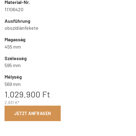
Material-Nr.
11106420
Ausführung
obszídiánfekete
Magasság
455 mm
Szélesség
595 mm
Mélység
569 mm
1.029.900 Ft
2.831 €*
JETZT ANFRAGEN