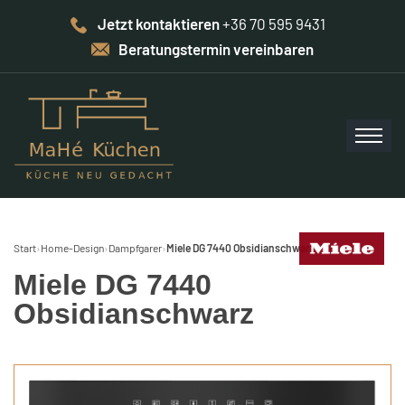
Jetzt kontaktieren
+36 70 595 9431
Beratungstermin vereinbaren
Start
›
Home-Design
›
Dampfgarer
›
Miele DG 7440 Obsidianschwarz
Miele DG 7440
Obsidianschwarz