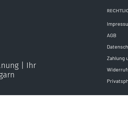
RECHTLI
Impress
AGB
Datensch
Zahlung 
nung | Ihr
Widerruf
garn
Privatsp
ail senden
takt@mahe-kuechen.com