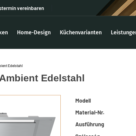
stermin vereinbaren
ken
Home-Design
Küchenvarianten
Leistunge
ient Edelstahl
 Ambient Edelstahl
Modell
Material-Nr.
Ausführung