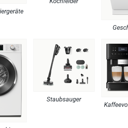
Kochfelder
iergeräte
Gesch
Staubsauger
Kaffeevo