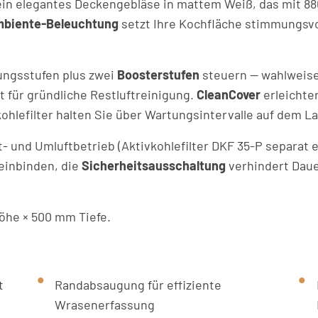
ein elegantes Deckengebläse in mattem Weiß, das mit 8
biente-Beleuchtung
setzt Ihre Kochfläche stimmungsvol
tungsstufen plus zwei
Boosterstufen
steuern — wahlweise
gt für gründliche Restluftreinigung.
CleanCover
erleichte
ohlefilter halten Sie über Wartungsintervalle auf dem L
- und Umluftbetrieb (Aktivkohlefilter DKF 35-P separat e
einbinden, die
Sicherheitsausschaltung
verhindert Daue
öhe × 500 mm Tiefe.
t
Randabsaugung für effiziente
Wrasenerfassung