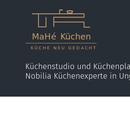
Küchenstudio und Küchenpla
Nobilia Küchenexperte in Un
Jetzt anrufen
E-M
+36 70 595 9431
kon