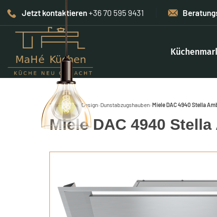
Jetzt kontaktieren
+36 70 595 9431
Beratung
Küchenmar
Start
›
Home-Design
›
Dunstabzugshauben
›
Miele DAC 4940 Stella Amb
Miele DAC 4940 Stella