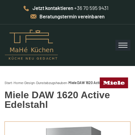
Jetzt kontaktieren
+36 70 595 9431
Beratungstermin vereinbaren
Start
›
Home-Design
›
Dunstabzugshauben
›
Miele DAW 1620 Active Edelstahl
Miele DAW 1620 Active
Edelstahl