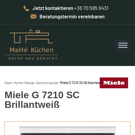
Jetzt kontaktieren
+36 70 595 9431
Beratungstermin vereinbaren
Start
›
Home-Design
›
Geschirrspüler
›
Miele G 7210 SC Brillantweiß
Miele G 7210 SC
Brillantweiß