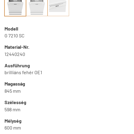
Modell
G 7210 SC
Material-Nr.
12440240
Ausführung
brilliáns fehér OE1
Magasság
845 mm
Szélesség
598 mm
Mélység
600 mm