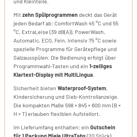
und Kleinteile.
Mit
zehn Spülprogrammen
deckt das Gerät
jeden Bedarf ab: ComfortWash 45 °C und 55
°C, ExtraLeise (39 dB(A)), PowerWash,
Automatic, ECO, Fein, Intensiv 75 °C sowie
spezielle Programme für Gerätepflege und
Salzausspülen. Die Bedienung erfolgt über
Programmwahl-Tasten und ein
1-zeiliges
Klartext-Display mit MultiLingua
.
Sicherheit bieten
Waterproof-System
,
Kindersicherung und Sieb-Kontrollanzeige.
Die kompakten Maße 598 × 845 × 600 mm (B ×
H × T) erlauben flexiblen Aufstellort.
Im Lieferumfang enthalten: ein
Gutschein
für 1 Packung Miele UltraTabs
(20 Stück)