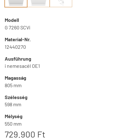
Modell
G 7260 SCVi
Material-Nr.
12440270
Ausführung
i nemesacél OE1
Magasság
805 mm
Szélesség
598 mm
Mélység
550 mm
729.900 Ft