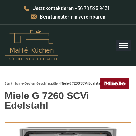
Jetzt kontaktieren
+36 70 595 9431
Beratungstermin vereinbaren
Start
›
Home-Design
›
Geschirrspüler
›
Miele G 7260 SCVi Edelstahl
Miele G 7260 SCVi
Edelstahl