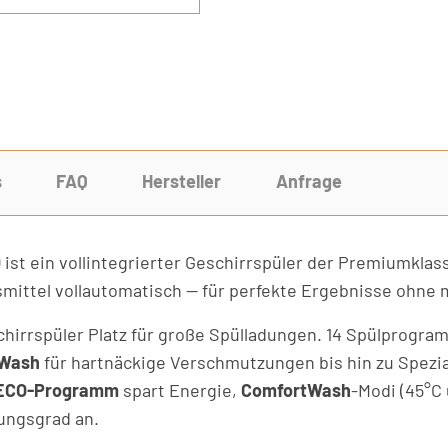
s
FAQ
Hersteller
Anfrage
O
ist ein vollintegrierter Geschirrspüler der Premiumklas
smittel vollautomatisch — für perfekte Ergebnisse ohne
hirrspüler Platz für große Spülladungen. 14 Spülprogra
Wash
für hartnäckige Verschmutzungen bis hin zu Spez
ECO-Programm
spart Energie,
ComfortWash
-Modi (45°C
ungsgrad an.