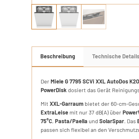
Beschreibung
Technische Detail
Der
Miele G 7795 SCVi XXL AutoDos K2
PowerDisk
dosiert das Gerät Reinigung
Mit
XXL-Garraum
bietet der 60-cm-Gesc
ExtraLeise
mit nur 37 dB(A) über
Power
75°C
,
Pasta/Paella
und
SolarSpar
. Das
passen sich flexibel an den Verschmutz