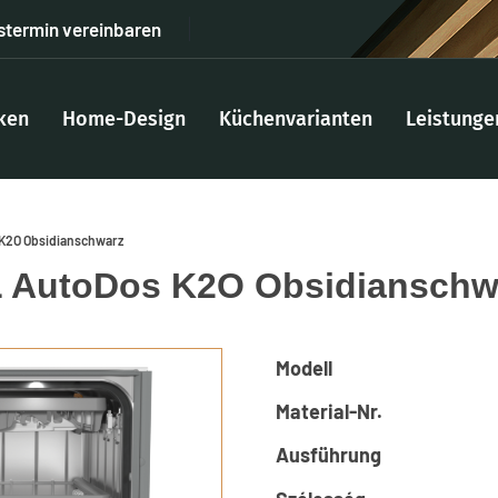
stermin vereinbaren
ken
Home-Design
Küchenvarianten
Leistunge
 K2O Obsidianschwarz
L AutoDos K2O Obsidianschw
Modell
Material-Nr.
Ausführung