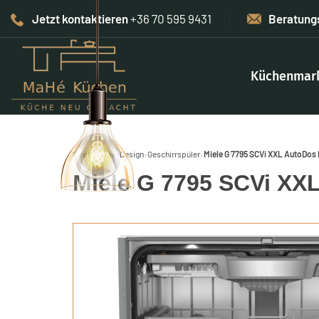
Jetzt kontaktieren
+36 70 595 9431
Beratung
Küchenmar
Start
›
Home-Design
›
Geschirrspüler
›
Miele G 7795 SCVi XXL AutoDos
Miele G 7795 SCVi XX