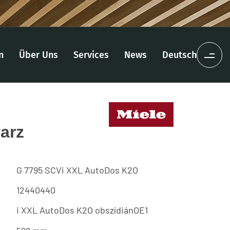
n
Über Uns
Services
News
Deutsch
arz
G 7795 SCVi XXL AutoDos K2O
12440440
i XXL AutoDos K2O obszídiánOE1