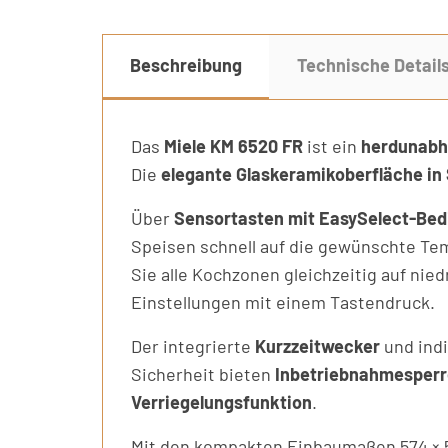
Beschreibung
Technische Detail
Das
Miele KM 6520 FR
ist ein
herdunabh
Die
elegante Glaskeramikoberfläche in
Über
Sensortasten mit EasySelect-Be
Speisen schnell auf die gewünschte Te
Sie alle Kochzonen gleichzeitig auf nie
Einstellungen mit einem Tastendruck.
Der integrierte
Kurzzeitwecker
und indi
Sicherheit bieten
Inbetriebnahmesperr
Verriegelungsfunktion
.
Mit den kompakten Einbaumaßen 574 × 504