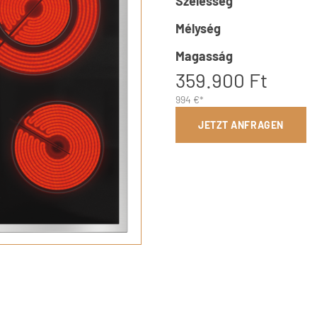
Szélesség
Mélység
Magasság
359.900 Ft
994 €*
JETZT ANFRAGEN