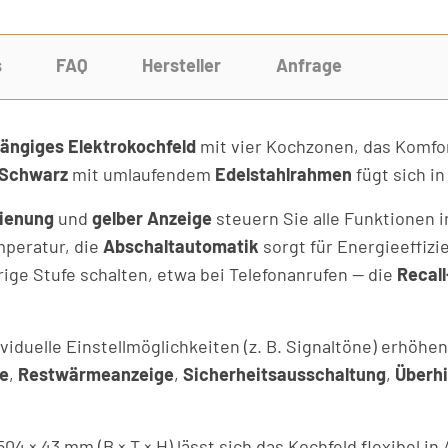
s
FAQ
Hersteller
Anfrage
ängiges Elektrokochfeld
mit vier Kochzonen, das Komfort
 Schwarz
mit umlaufendem
Edelstahlrahmen
fügt sich i
dienung
und
gelber Anzeige
steuern Sie alle Funktionen i
mperatur, die
Abschaltautomatik
sorgt für Energieeffizi
drige Stufe schalten, etwa bei Telefonanrufen — die
Recall
viduelle Einstellmöglichkeiten (z. B. Signaltöne) erhö
e
,
Restwärmeanzeige
,
Sicherheitsausschaltung
,
Überh
 × 43 mm (B × T × H) lässt sich das Kochfeld flexibel in 