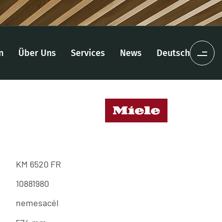
n
Über Uns
Services
News
Deutsch
KM 6520 FR
10881980
nemesacél