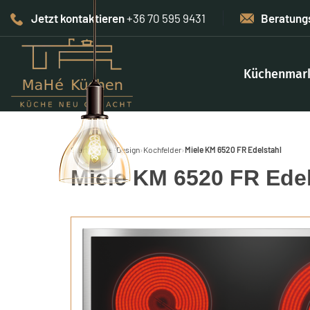
Jetzt kontaktieren
+36 70 595 9431
Beratung
Küchenmar
Start
›
Home-Design
›
Kochfelder
›
Miele KM 6520 FR Edelstahl
Miele KM 6520 FR Edel