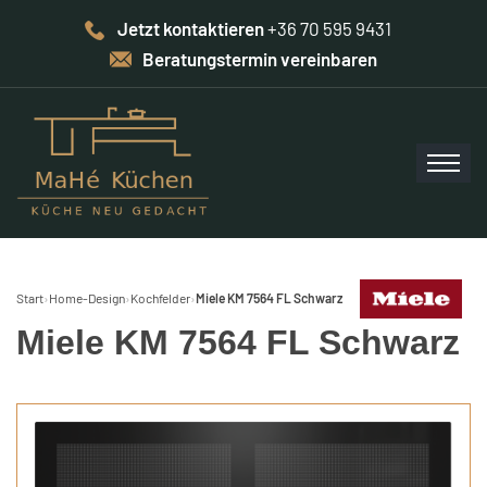
Jetzt kontaktieren
+36 70 595 9431
Beratungstermin vereinbaren
Start
›
Home-Design
›
Kochfelder
›
Miele KM 7564 FL Schwarz
Miele KM 7564 FL Schwarz