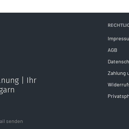
RECHTLI
Impress
AGB
Datensch
Zahlung 
nung | Ihr
Widerruf
garn
Privatsp
ail senden