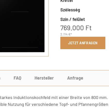
Kivitel
Szélesség
Szín / felület
769.000 Ft
2.114 €*
JETZT ANFRAGEN
s
FAQ
Hersteller
Anfrage
utarkes Induktionskochfeld mit einer Breite von 800 mm
xible Nutzung für verschiedene Topf- und Pfannengrößen