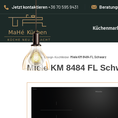
Jetzt kontaktieren
+36 70 595 9431
Beratung
Küchenmar
Start
›
Home-Design
›
Kochfelder
›
Miele KM 8484 FL Schwarz
Miele KM 8484 FL Sch