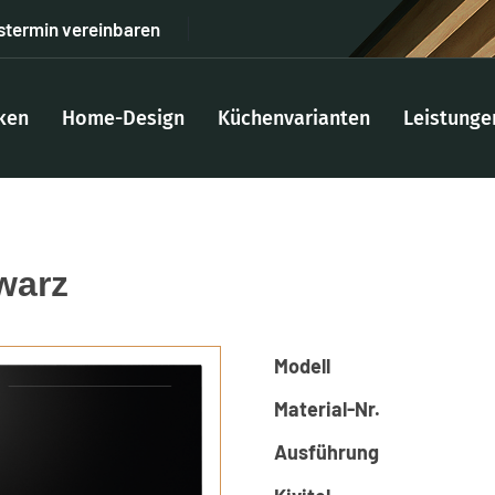
stermin vereinbaren
ken
Home-Design
Küchenvarianten
Leistunge
warz
Modell
Material-Nr.
Ausführung