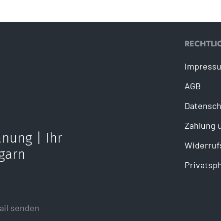
RECHTLI
Impress
AGB
Datensch
Zahlung 
nung | Ihr
Widerruf
garn
Privatsp
ail senden