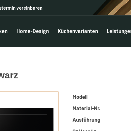
stermin vereinbaren
ken
Home-Design
Küchenvarianten
Leistunge
warz
Modell
Material-Nr.
Ausführung