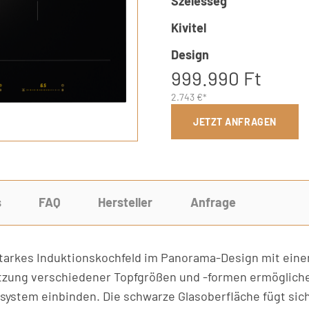
Szélesség
Kivitel
Design
999.990 Ft
2.743 €*
JETZT ANFRAGEN
s
FAQ
Hersteller
Anfrage
utarkes Induktionskochfeld im Panorama-Design mit einer
utzung verschiedener Topfgrößen und -formen ermögliche
system einbinden. Die schwarze Glasoberfläche fügt sich