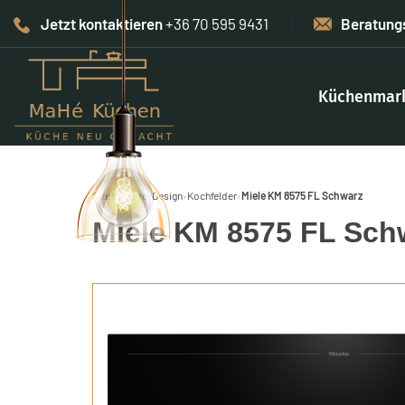
Jetzt kontaktieren
+36 70 595 9431
Beratung
Küchenmar
Start
›
Home-Design
›
Kochfelder
›
Miele KM 8575 FL Schwarz
Miele KM 8575 FL Sch