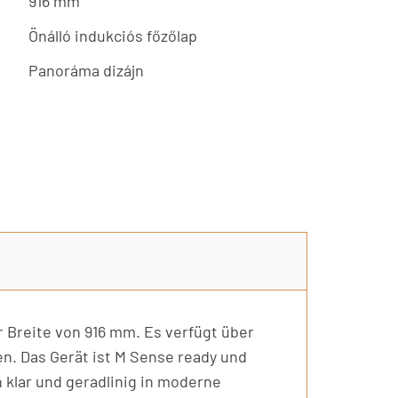
916 mm
Önálló indukciós főzőlap
Panoráma dizájn
 Breite von 916 mm. Es verfügt über
n. Das Gerät ist M Sense ready und
 klar und geradlinig in moderne