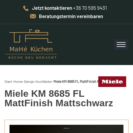
Jetzt kontaktieren
+36 70 595 9431
Beratungstermin vereinbaren
Start
›
Home-Design
›
Kochfelder
›
Miele KM 8685 FL MattFinish Mattschwarz
Miele KM 8685 FL
MattFinish Mattschwarz