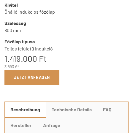
Kivitel
Önálló indukciós főzőlap
Szélesség
800 mm
Főzőlap típusa
Teljes felületű indukció
1.419.000 Ft
3.893 €*
JETZT ANFRAGEN
Beschreibung
Technische Details
FAQ
Hersteller
Anfrage