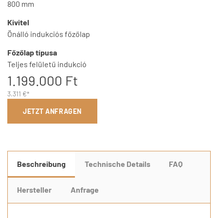
800 mm
Kivitel
Önálló indukciós főzőlap
Főzőlap típusa
Teljes felületű indukció
1.199.000 Ft
3.311 €*
JETZT ANFRAGEN
Beschreibung
Technische Details
FAQ
Hersteller
Anfrage