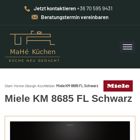
Jetzt kontaktieren
+36 70 595 9431
Beratungstermin vereinbaren
Start
›
Home-Design
›
Kochfelder
›
Miele KM 8685 FL Schwarz
Miele KM 8685 FL Schwarz