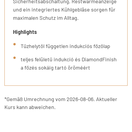
Sicherheitsabschaltung, Restwärmeanzeige
und ein integriertes Kühlgebläse sorgen für
maximalen Schutz im Alltag.
Highlights
Tűzhelytől független indukciós főzőlap
teljes felületű indukció és DiamondFinish
a főzés sokáig tartó öröméért
*Gemäß Umrechnung vom 2026-08-06. Aktueller
Kurs kann abweichen.