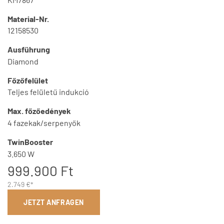
Material-Nr.
12158530
Ausführung
Diamond
Főzőfelület
Teljes felületű indukció
Max. főzőedények
4 fazekak/serpenyők
TwinBooster
3.650 W
999.900 Ft
2.749 €*
JETZT ANFRAGEN