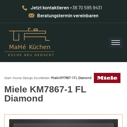
Jetzt kontaktieren
+36 70 595 9431
Beratungstermin vereinbaren
Start
›
Home-Design
›
Kochfelder
›
Miele KM7867-1 FL Diamond
Miele KM7867-1 FL
Diamond