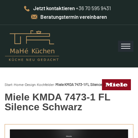
Jetzt kontaktieren
+36 70 595 9431
Beratungstermin vereinbaren
Start
›
Home-Design
›
Kochfelder
›
Miele KMDA 7473-1 FL Silence Schwarz
Miele KMDA 7473-1 FL
Silence Schwarz