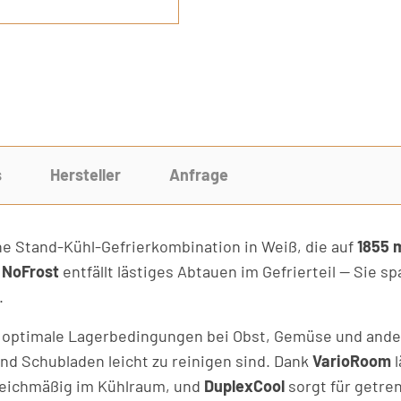
s
Hersteller
Anfrage
che Stand-Kühl-Gefrierkombination in Weiß, die auf
1855 
t
NoFrost
entfällt lästiges Abtauen im Gefrierteil — Sie sp
.
r optimale Lagerbedingungen bei Obst, Gemüse und ande
nd Schubladen leicht zu reinigen sind. Dank
VarioRoom
l
gleichmäßig im Kühlraum, und
DuplexCool
sorgt für getren