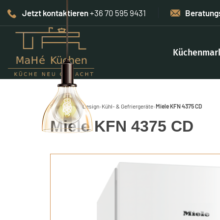
Jetzt kontaktieren
+36 70 595 9431
Beratung
Küchenmar
Start
›
Home-Design
›
Kühl- & Gefriergeräte
›
Miele KFN 4375 CD
Miele KFN 4375 CD