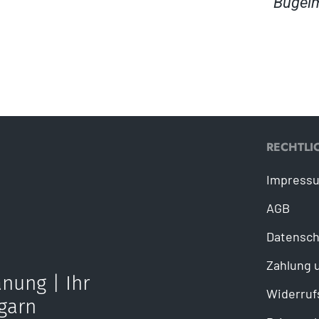
Bügel
RECHTLI
Impress
AGB
Datensch
Zahlung 
nung | Ihr
Widerruf
garn