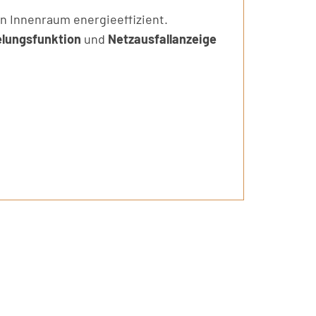
en Innenraum energieeffizient.
elungsfunktion
und
Netzausfallanzeige