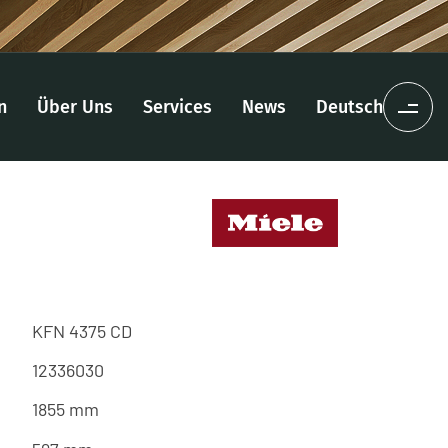
n
Über Uns
Services
News
Deutsch
KFN 4375 CD
12336030
1855 mm