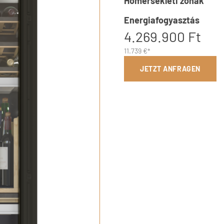
Hőmérsékleti zónák
Energiafogyasztás
4.269.900 Ft
11.739 €*
JETZT ANFRAGEN