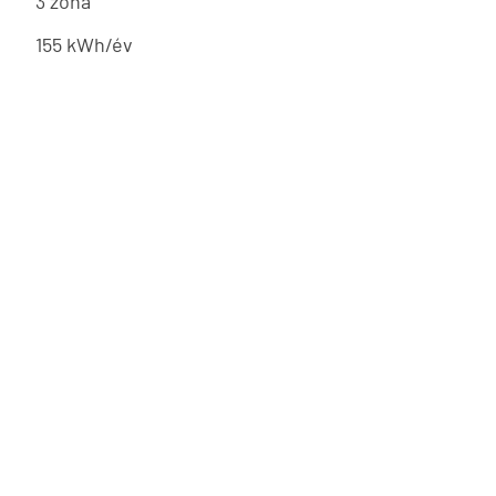
3 zóna
155 kWh/év