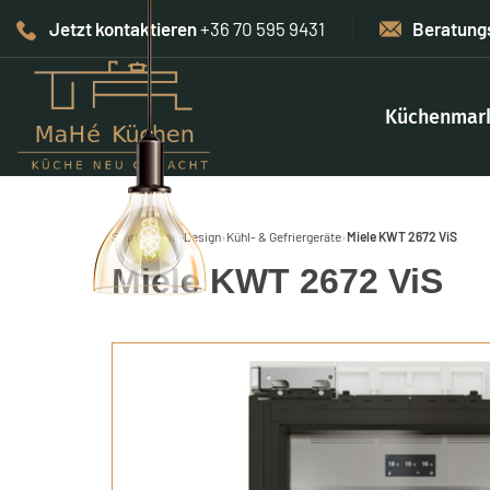
Jetzt kontaktieren
+36 70 595 9431
Beratung
Küchenmar
Start
›
Home-Design
›
Kühl- & Gefriergeräte
›
Miele KWT 2672 ViS
Miele KWT 2672 ViS