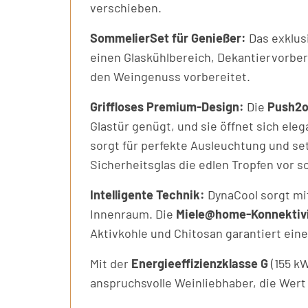
verschieben.
SommelierSet für Genießer:
Das exklus
einen Glaskühlbereich, Dekantiervorbere
den Weingenuss vorbereitet.
Griffloses Premium-Design:
Die
Push2o
Glastür genügt, und sie öffnet sich eleg
sorgt für perfekte Ausleuchtung und se
Sicherheitsglas die edlen Tropfen vor s
Intelligente Technik:
DynaCool sorgt mi
Innenraum. Die
Miele@home-Konnektivi
Aktivkohle und Chitosan garantiert ein
Mit der
Energieeffizienzklasse G
(155 k
anspruchsvolle Weinliebhaber, die Wert 