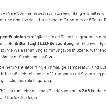
ive Miele SommelierSet ist im Lieferumfang enthalten u
itung und spezielle Halterungen für bereits geöffnete Fl
pen-Funktion
ermöglicht die grifflose Integration in mo
ant. Die
BrilliantLight LED-Beleuchtung
mit hochwertige
tzt Ihre Weinsammlung stimmungsvoll in Szene, während 
chädlicher Strahlung schützt.
t einem Ventilator für gleichmäßige Temperatur- und Lu
tät
ermöglicht die smarte Vernetzung und Steuerung per 
e geruchsneutrale Lagerung.
Wh/Jahr) und einem leisen Betrieb von nur
42 dB
ist der 
auf Perfektion legen.