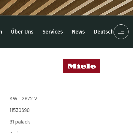
n
Über Uns
Services
News
Deutsch
KWT 2672 V
11530690
91 palack