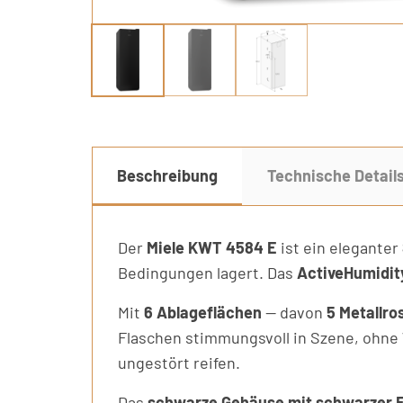
Beschreibung
Technische Detail
Der
Miele KWT 4584 E
ist ein eleganter
Bedingungen lagert. Das
ActiveHumidit
Mit
6 Ablageflächen
— davon
5 Metallro
Flaschen stimmungsvoll in Szene, ohn
ungestört reifen.
Das
schwarze Gehäuse mit schwarzer F