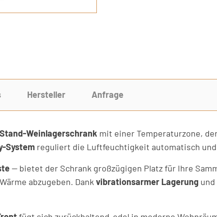
s
Hersteller
Anfrage
Stand-Weinlagerschrank
mit einer Temperaturzone, der
y-System
reguliert die Luftfeuchtigkeit automatisch un
ste
— bietet der Schrank großzügigen Platz für Ihre Sam
e Wärme abzugeben. Dank
vibrationsarmer Lagerung
und
ront
fügt sich zurückhaltend-edel in moderne Wohnräum