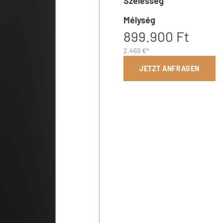
Szélesség
Mélység
899.900 Ft
2.469 €*
JETZT ANFRAGEN