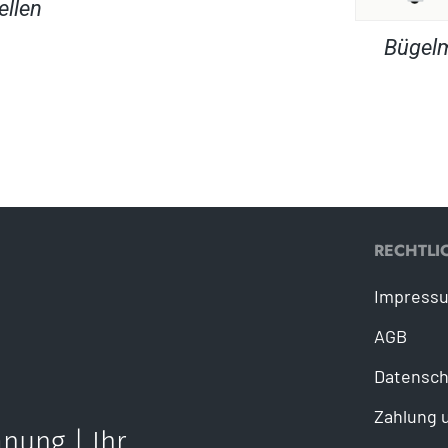
ellen
Bügel
RECHTLI
Impress
AGB
Datensch
Zahlung 
nung | Ihr