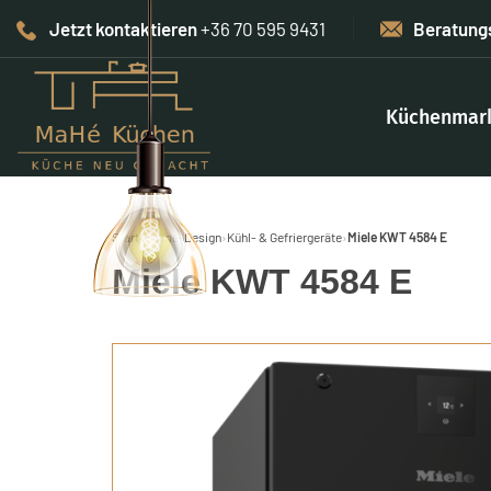
Jetzt kontaktieren
+36 70 595 9431
Beratung
Küchenmar
Start
›
Home-Design
›
Kühl- & Gefriergeräte
›
Miele KWT 4584 E
Miele KWT 4584 E