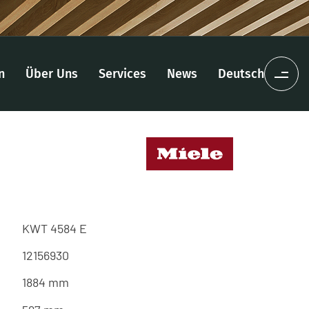
n
Über Uns
Services
News
Deutsch
KWT 4584 E
12156930
1884 mm